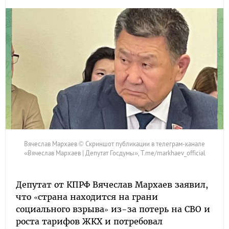
Вячеслав Мархаев © Скриншот публикации в телеграм-канале
«Вячеслав Мархаев | Депутат Госдумы», T.me/markhaev_official
Депутат от КПРФ Вячеслав Мархаев заявил,
что «страна находится на грани
социального взрыва» из-за потерь на СВО и
роста тарифов ЖКХ и потребовал