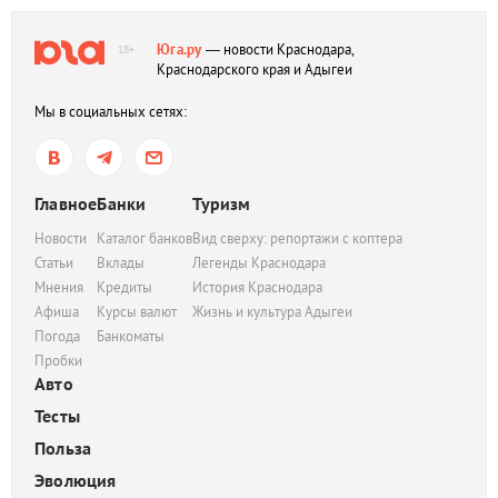
Юга.ру
— новости Краснодара,
18+
Краснодарского края и Адыгеи
Мы в социальных сетях:
Главное
Банки
Туризм
Новости
Каталог банков
Вид сверху: репортажи с коптера
Статьи
Вклады
Легенды Краснодара
Мнения
Кредиты
История Краснодара
Афиша
Курсы валют
Жизнь и культура Адыгеи
Погода
Банкоматы
Пробки
Авто
Тесты
Польза
Эволюция