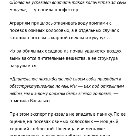
«Почва не успевает впитать такое количество за семь
минут»
, — уточнила профессор.
Аграриям пришлось откачивать воду помпами с
посевов озимых колосовых, а в отдельных случаях
затопило посевы сахарной свеклы и кукурузы.
Из-за обильных осадков из почвы удаляется воздух,
вымываются питательные вещества, а ее структура
разрушается.
«Длительное нахождение под слоем воды приводит к
обесструктуриванию почвы. Мы — цех под открытым
небом, мы к этому должны быть всегда готовы»
, —
отметила Василько.
При этом эксперт призвала не впадать в панику. По ее
оценке, на посевах озимых колосовых — мощный,
хороший стеблестой. Пшеница и ячмень уже
выколосились, и если воду убрать, ничего пока