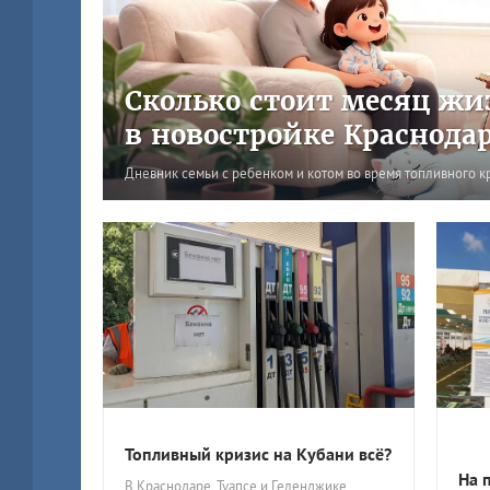
Сколько стоит месяц жи
в новостройке Краснода
Дневник семьи с ребенком и котом во время топливного к
Топливный кризис на Кубани всё?
На 
В Краснодаре, Туапсе и Геленджике