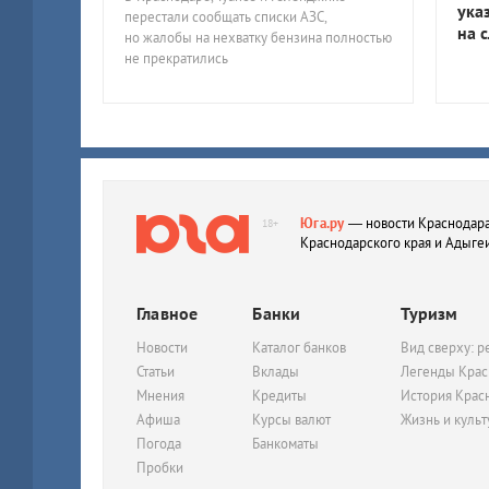
ука
перестали сообщать списки АЗС,
на 
но жалобы на нехватку бензина полностью
не прекратились
Юга.ру
— новости Краснодара
18+
Краснодарского края и Адыге
Главное
Банки
Туризм
Новости
Каталог банков
Вид сверху: р
Статьи
Вклады
Легенды Крас
Мнения
Кредиты
История Крас
Афиша
Курсы валют
Жизнь и куль
Погода
Банкоматы
Пробки