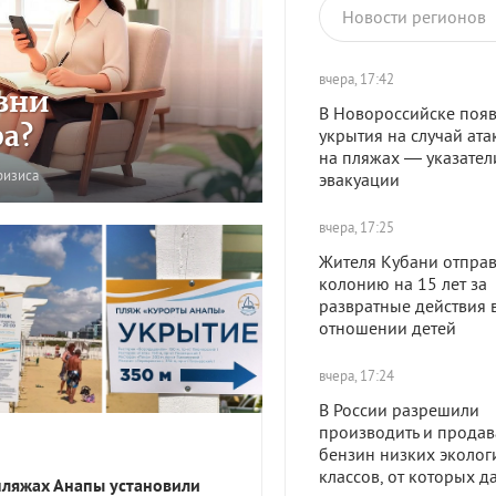
Новости регионов
вчера, 17:42
зни
В Новороссийске появ
ра?
укрытия на случай ата
на пляжах — указател
ризиса
эвакуации
вчера, 17:25
Жителя Кубани отправ
колонию на 15 лет за
развратные действия 
отношении детей
вчера, 17:24
В России разрешили
производить и продав
бензин низких эколог
классов, от которых д
пляжах Анапы установили