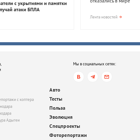
отказались в мире
затели с укрытиями и памятки
случай атаки БПЛА
вчера, 17:23
Лента новостей
В Приморско-Ахтарск
районе мужчина получ
года тюрьмы за смерть
после семейной ссор
вчера, 16:35
,
Мы в социальных сетях:
В Ростове-на-Дону хот
и
обязать пользователе
электросамокатов
регистрироваться на
Авто
«Госуслугах»
Тесты
епортажи с коптера
вчера, 14:51
нодара
Польза
нодара
В Краснодаре суд час
Эволюция
удовлетворил иск
тура Адыгеи
Спецпроекты
Росимущества к фонду
«Добрый-Юг»
Фоторепортажи