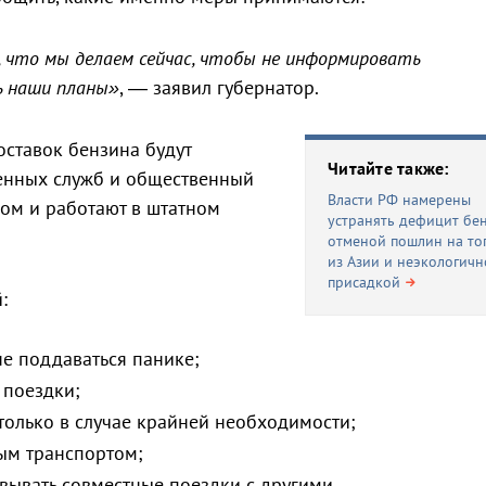
о, что мы делаем сейчас, чтобы не информировать
ь наши планы»
, — заявил губернатор.
оставок бензина будут
Читайте также:
енных служб и общественный
Власти РФ намерены
ом и работают в штатном
устранять дефицит бе
отменой пошлин на то
из Азии и неэкологич
присадкой
:
не поддаваться панике;
 поездки;
только в случае крайней необходимости;
ым транспортом;
вывать совместные поездки с другими