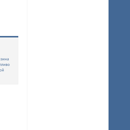
нзина
пливо
ной