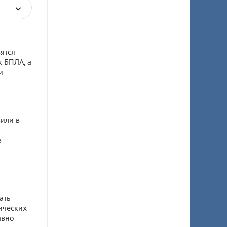
ятся
к БПЛА, а
и
или в
в
ать
ических
авно