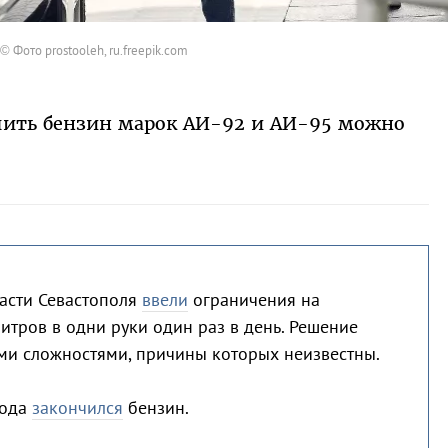
© Фото prostooleh, ru.freepik.com
упить бензин марок АИ-92 и АИ-95 можно
асти Севастополя
ввели
ограничения на
итров в одни руки один раз в день. Решение
ми сложностями, причины которых неизвестны.
рода
закончился
бензин.