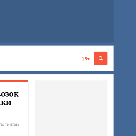
18+
озок
жки
Распечатать