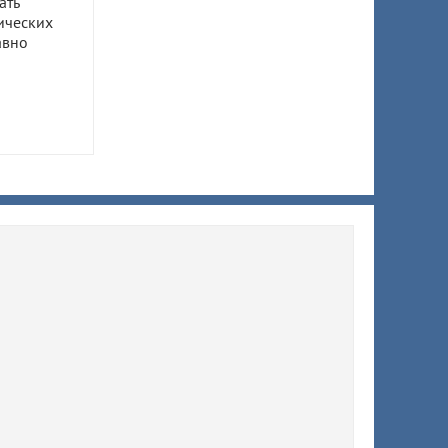
ать
ических
авно
ом
ил 7,5
 супруги
ы
ят
й
тично