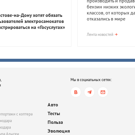
производить и продав
бензин низких эколог
классов, от которых д
остове-на-Дону хотят обязать
отказались в мире
ьзователей электросамокатов
истрироваться на «Госуслугах»
вчера, 17:23
Лента новостей
В Приморско-Ахтарск
районе мужчина получ
года тюрьмы за смерть
после семейной ссор
вчера, 16:35
,
Мы в социальных сетях:
В Ростове-на-Дону хот
и
обязать пользователе
электросамокатов
регистрироваться на
Авто
«Госуслугах»
Тесты
епортажи с коптера
вчера, 14:51
нодара
Польза
нодара
В Краснодаре суд час
Эволюция
удовлетворил иск
тура Адыгеи