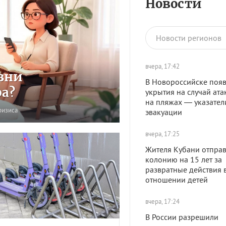
Новости
Новости регионов
вчера, 17:42
зни
В Новороссийске появ
ра?
укрытия на случай ата
на пляжах — указател
ризиса
эвакуации
вчера, 17:25
Жителя Кубани отправ
колонию на 15 лет за
развратные действия 
отношении детей
вчера, 17:24
В России разрешили