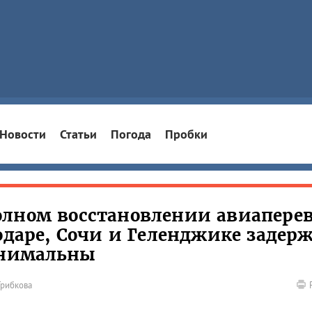
Новости
Статьи
Погода
Пробки
олном восстановлении авиаперев
нодаре, Сочи и Геленджике задер
инимальны
Грибкова