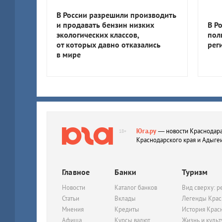
В России разрешили производить
и продавать бензин низких
В Р
экологических классов,
пол
от которых давно отказались
рег
в мире
Юга.ру
— новости Краснодара
18+
Краснодарского края и Адыге
Главное
Банки
Туризм
Новости
Каталог банков
Вид сверху: р
Статьи
Вклады
Легенды Крас
Мнения
Кредиты
История Крас
Афиша
Курсы валют
Жизнь и куль