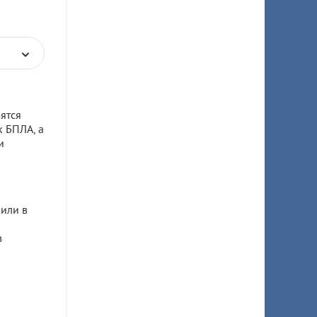
ятся
к БПЛА, а
и
или в
в