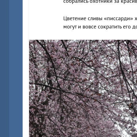
собрались охотники за краси
Цветение сливы «писсарди» х
могут и вовсе сократить его д