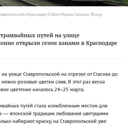
Ставропольской в Краснодаре © Фото Марины Солошко, Юга.ру
 трамвайных путей на улице
онно открыли сезон ханами в Краснодаре
 на улице Ставропольской на отрезке от Стасова до
нежно-розовые цветки слив. В этот раз весна
овое цветение началось 24–25 марта.
амвайных путей стала излюбленным местом для
и — японской традиции любования цветущими
олько набирают краску, на Ставропольской уже