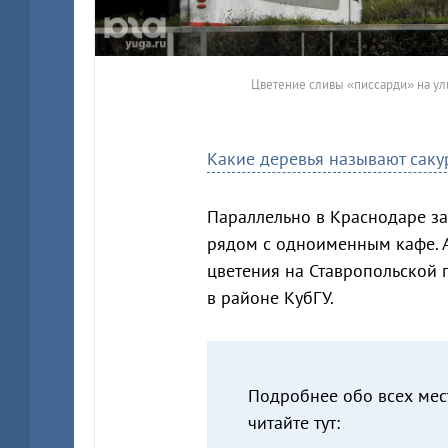
Цветение сливы «писсарди» на ул
Какие деревья называют саку
Параллельно в Краснодаре за
рядом с одноименным кафе. А
цветения на Ставропольской 
в районе КубГУ.
Подробнее обо всех мес
читайте тут: