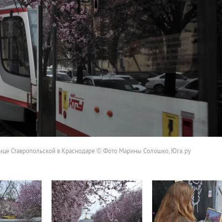
ице Ставропольской в Краснодаре © Фото Марины Солошко, Юга.ру