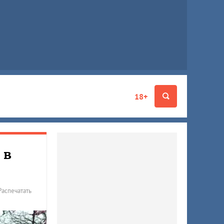
18+
 в
Распечатать