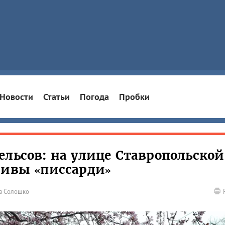
Новости
Статьи
Погода
Пробки
ельсов: на улице Ставропольской
ливы «писсарди»
а Солошко