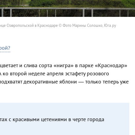
ице Ставропольской в Краснодаре © Фото Марины Солошко, Юга.ру
рой?
цветает и слива сорта «нигра» в парке «Краснодар»
 ко второй неделе апреля эстафету розового
подхватят декоративные яблони — только теперь уже
тах с красивыми цетениями в черте города