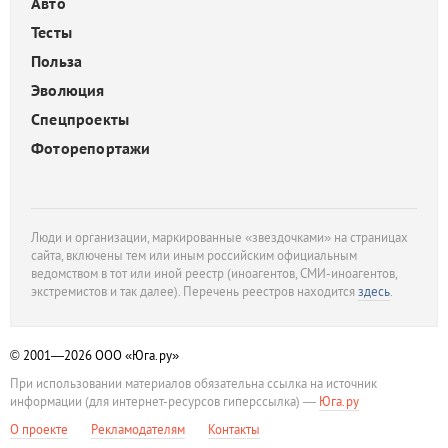
Авто
Тесты
Польза
Эволюция
Спецпроекты
Фоторепортажи
Люди и организации, маркированные «звездочками» на страницах
сайта, включены тем или иным российским официальным
ведомством в тот или иной реестр (иноагентов, СМИ-иноагентов,
экстремистов и так далее). Перечень реестров находится
здесь
.
© 2001—2026
ООО «Юга.ру»
При использовании материалов обязательна ссылка на источник
информации (для интернет-ресурсов гиперссылка) —
Юга.ру
О проекте
Рекламодателям
Контакты