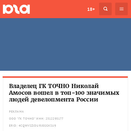
18+
Владелец ГК ТОЧНО Николай
Амосов вошел в топ-100 значимых
людей девелопмента России
РЕКЛАМА
ООО "ГК ТОЧНО" ИНН: 2312295177
ERID: 4CQWVSZJDURJEGGKSU9