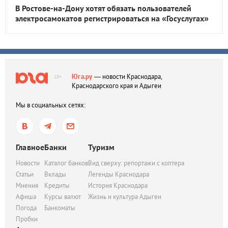
В Ростове-на-Дону хотят обязать пользователей
электросамокатов регистрироваться на «Госуслугах»
Юга.ру
— новости Краснодара,
18+
Краснодарского края и Адыгеи
Мы в социальных сетях:
Главное
Банки
Туризм
Новости
Каталог банков
Вид сверху: репортажи с коптера
Статьи
Вклады
Легенды Краснодара
Мнения
Кредиты
История Краснодара
Афиша
Курсы валют
Жизнь и культура Адыгеи
Погода
Банкоматы
Пробки