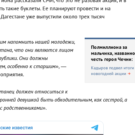
она рассказали СМИ, что это не разовая акция, и в
ь такие буклеты. Ее планируют провести и на
Дагестане уже выпустили около трех тысяч
им напомнить нашей молодежи,
Полмиллиона за
тана, что они являются лицом
мальчика, названно
публики. Они должны
честь героя Чечни:
ем, особенно к старшим»
, —
Кадыров подвел итоги
роприятия.
новогодней акции
станец должен относиться к
оронней девушкой быть обходительным, как сестрой, а
 с родственниками»
.