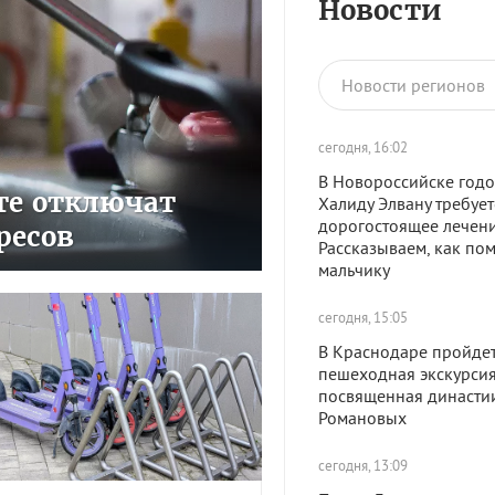
Новости
Новости регионов
сегодня, 16:02
В Новороссийске год
сте отключат
Халиду Элвану требует
дорогостоящее лечени
ресов
Рассказываем, как по
мальчику
сегодня, 15:05
В Краснодаре пройде
пешеходная экскурсия
посвященная династи
Романовых
сегодня, 13:09