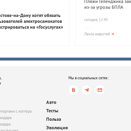
Пляжи Геленджика за
из-за угрозы БПЛА
остове-на-Дону хотят обязать
сегодня, 12:45
ьзователей электросамокатов
истрироваться на «Госуслугах»
В Краснодаре включи
сирены из-за атаки БП
Лента новостей
Жителей призвали укр
сегодня, 10:16
В Краснодаре состоит
просмотр и обсуждени
критиком фильма
,
Мы в социальных сетях:
«Электрический поце
и
вчера, 19:06
В Керчи беспилотник 
Авто
жилой дом: есть поги
Тесты
епортажи с коптера
пострадавший
нодара
Польза
нодара
Эволюция
тура Адыгеи