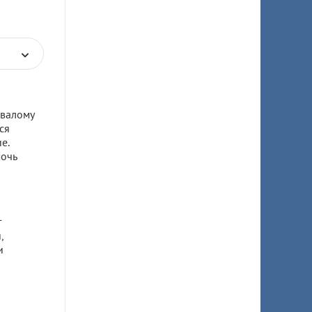
овалому
ся
е.
мочь
т
,
и