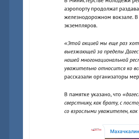
В Министерстве молодежи реги
аэропорту продолжат раздават
железнодорожном вокзале. В 
экземпляров.
«Этой акцией мы еще раз хот
выезжающей за пределы Дагес
нашей многонациональной рес
уважительно относится ко вс
рассказали организаторы ме
В памятке указано, что
«даге
сверстнику, как брату, с пост
со взрослыми уважителен, как