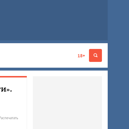
18+
и».
Распечатать