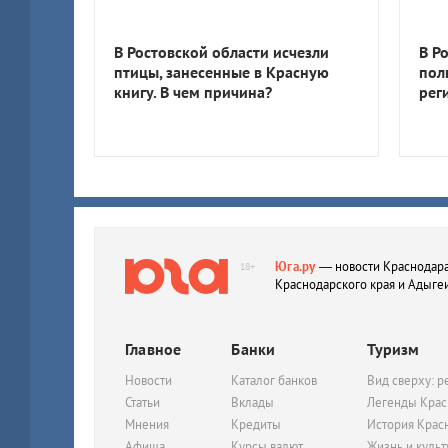
В Ростовской области исчезли
В Р
птицы, занесенные в Красную
пол
книгу. В чем причина?
рег
Юга.ру
— новости Краснодара
18+
Краснодарского края и Адыге
Главное
Банки
Туризм
Новости
Каталог банков
Вид сверху: р
Статьи
Вклады
Легенды Крас
Мнения
Кредиты
История Крас
Афиша
Курсы валют
Жизнь и куль