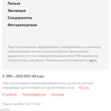
Польза
Эволюция
Спецпроекты
Фоторепортажи
Люди и организации, маркированные «звездочками» на страницах
сайта, включены тем или иным российским официальным
ведомством в тот или иной реестр (иноагентов, СМИ-иноагентов,
экстремистов и так далее). Перечень реестров находится
здесь
.
© 2001—2026
ООО «Юга.ру»
При использовании материалов обязательна ссылка на источник
информации (для интернет-ресурсов гиперссылка) —
Юга.ру
О проекте
Рекламодателям
Контакты
Нашли ошибку? Ctrl + Enter