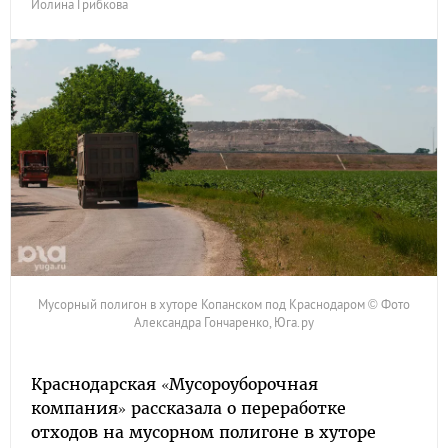
Иолина Грибкова
Мусорный полигон в хуторе Копанском под Краснодаром © Фото
Александра Гончаренко, Юга.ру
Краснодарская «Мусороуборочная
компания» рассказала о переработке
отходов на мусорном полигоне в хуторе