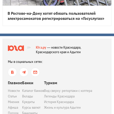
В Ростове-на-Дону хотят обязать пользователей
электросамокатов регистрироваться на «Госуслугах»
Юга.ру
— новости Краснодара,
18+
Краснодарского края и Адыгеи
Мы в социальных сетях:
Главное
Банки
Туризм
Новости
Каталог банков
Вид сверху: репортажи с коптера
Статьи
Вклады
Легенды Краснодара
Мнения
Кредиты
История Краснодара
Афиша
Курсы валют
Жизнь и культура Адыгеи
Погода
Банкоматы