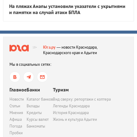
На пляжах Анапы установили указатели с укрытиями
и памятки на случай атаки БПЛА
Юга.ру
— новости Краснодара,
18+
Краснодарского края и Адыгеи
Мы в социальных сетях:
Главное
Банки
Туризм
Новости
Каталог банков
Вид сверху: репортажи с коптера
Статьи
Вклады
Легенды Краснодара
Мнения
Кредиты
История Краснодара
Афиша
Курсы валют
Жизнь и культура Адыгеи
Погода
Банкоматы
Пробки