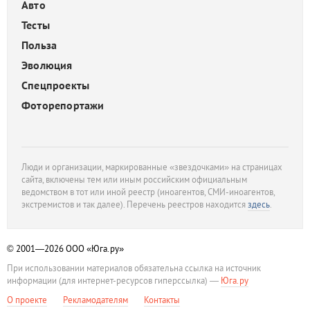
Авто
Тесты
Польза
Эволюция
Спецпроекты
Фоторепортажи
Люди и организации, маркированные «звездочками» на страницах
сайта, включены тем или иным российским официальным
ведомством в тот или иной реестр (иноагентов, СМИ-иноагентов,
экстремистов и так далее). Перечень реестров находится
здесь
.
© 2001—2026
ООО «Юга.ру»
При использовании материалов обязательна ссылка на источник
информации (для интернет-ресурсов гиперссылка) —
Юга.ру
О проекте
Рекламодателям
Контакты