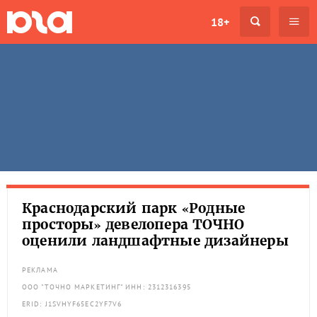
18+
Краснодарский парк «Родные
просторы» девелопера ТОЧНО
оценили ландшафтные дизайнеры
РЕКЛАМА
ООО "ТОЧНО МАРКЕТИНГ" ИНН: 2312316395
ERID: J1SVHYF65EC2YF7V6