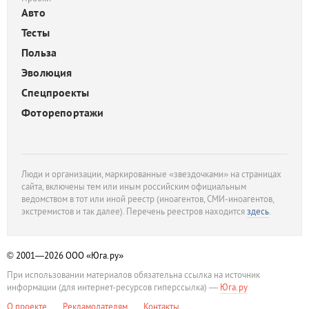
Авто
Тесты
Польза
Эволюция
Спецпроекты
Фоторепортажи
Люди и организации, маркированные «звездочками» на страницах
сайта, включены тем или иным российским официальным
ведомством в тот или иной реестр (иноагентов, СМИ-иноагентов,
экстремистов и так далее). Перечень реестров находится
здесь
.
© 2001—2026
ООО «Юга.ру»
При использовании материалов обязательна ссылка на источник
информации (для интернет-ресурсов гиперссылка) —
Юга.ру
О проекте
Рекламодателям
Контакты