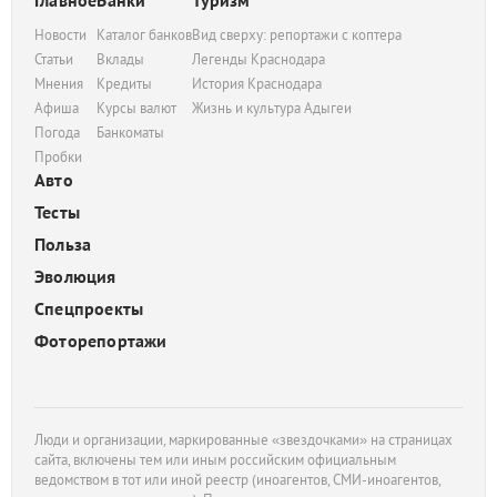
Главное
Банки
Туризм
Новости
Каталог банков
Вид сверху: репортажи с коптера
Статьи
Вклады
Легенды Краснодара
Мнения
Кредиты
История Краснодара
Афиша
Курсы валют
Жизнь и культура Адыгеи
Погода
Банкоматы
Пробки
Авто
Тесты
Польза
Эволюция
Спецпроекты
Фоторепортажи
Люди и организации, маркированные «звездочками» на страницах
сайта, включены тем или иным российским официальным
ведомством в тот или иной реестр (иноагентов, СМИ-иноагентов,