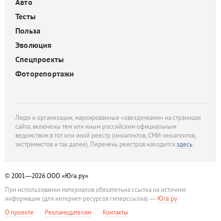
Авто
Тесты
Польза
Эволюция
Спецпроекты
Фоторепортажи
Люди и организации, маркированные «звездочками» на страницах
сайта, включены тем или иным российским официальным
ведомством в тот или иной реестр (иноагентов, СМИ-иноагентов,
экстремистов и так далее). Перечень реестров находится
здесь
.
© 2001—2026
ООО «Юга.ру»
При использовании материалов обязательна ссылка на источник
информации (для интернет-ресурсов гиперссылка) —
Юга.ру
О проекте
Рекламодателям
Контакты