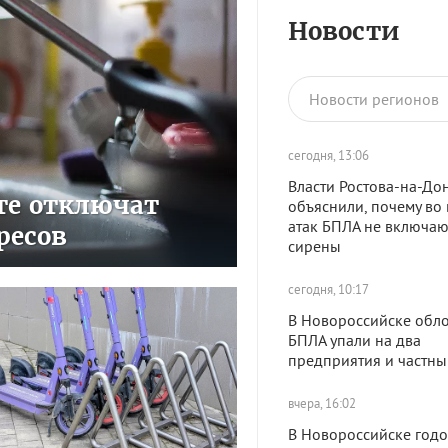
Новости
Новости регионов
сегодня, 13:06
Власти Ростова-на-До
сте отключат
объяснили, почему во
атак БПЛА не включаю
ресов
сирены
сегодня, 10:17
В Новороссийске обл
БПЛА упали на два
предприятия и частны
вчера, 16:02
В Новороссийске год