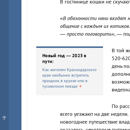
В гостинице кошки не скучаю
«В обязанности няни входят н
общение с каждым из котиков.
— просто поговорить»
, — по
В той ж
Новый год — 2023 в
520-620
пути:
день по
Как жителям Краснодарского
дополни
края необычно встретить
праздник в круизе или в
возможн
тусовочном поезде
видеон
По расс
всего уезжают на две недели.
новогоднее путешествие влад
оказалось, некоторые питомцы