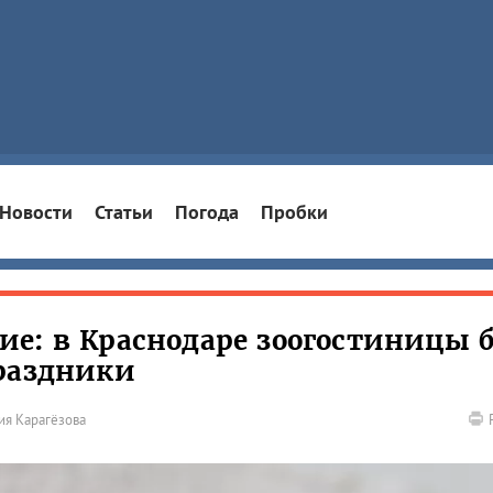
Новости
Статьи
Погода
Пробки
е: в Краснодаре зоогостиницы 
раздники
ия Карагёзова