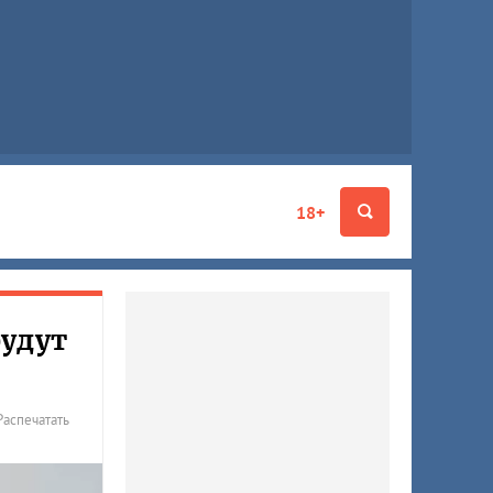
18+
будут
Распечатать