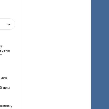
ну
 время
т
омки
й дом
овалому