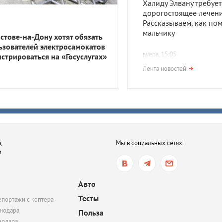
Халиду Элвану требует
дорогостоящее лечени
Рассказываем, как по
мальчику
остове-на-Дону хотят обязать
ьзователей электросамокатов
вчера, 15:05
истрироваться на «Госуслугах»
В Краснодаре пройде
Лента новостей
пешеходная экскурсия
посвященная династи
Романовых
вчера, 13:09
Пляжи Геленджика за
,
Мы в социальных сетях:
из-за угрозы БПЛА
и
вчера, 12:45
В Краснодаре включи
Авто
сирены из-за атаки БП
Тесты
епортажи с коптера
Жителей призвали укр
нодара
Польза
нодара