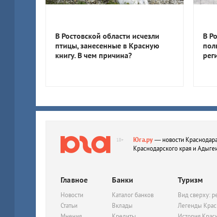
В Ростовской области исчезли
В Р
птицы, занесенные в Красную
пол
книгу. В чем причина?
рег
Юга.ру
— новости Краснодара
18+
Краснодарского края и Адыге
Главное
Банки
Туризм
Новости
Каталог банков
Вид сверху: р
Статьи
Вклады
Легенды Крас
Мнения
Кредиты
История Крас