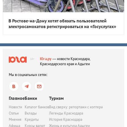
В Ростове-на-Дону хотят обязать пользователей
электросамокатов регистрироваться на «Госуслугах»
Юга.ру
— новости Краснодара,
18+
Краснодарского края и Адыгеи
Мы в социальных сетях:
Главное
Банки
Туризм
Новости
Каталог банков
Вид сверху: репортажи с коптера
Статьи
Вклады
Легенды Краснодара
Мнения
Кредиты
История Краснодара
Афиша
Курсы валют
Жизнь и культура Адыгеи