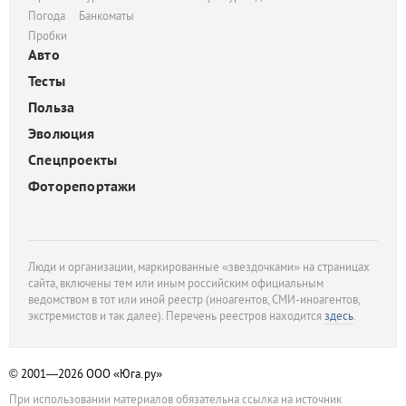
Погода
Банкоматы
Пробки
Авто
Тесты
Польза
Эволюция
Спецпроекты
Фоторепортажи
Люди и организации, маркированные «звездочками» на страницах
сайта, включены тем или иным российским официальным
ведомством в тот или иной реестр (иноагентов, СМИ-иноагентов,
экстремистов и так далее). Перечень реестров находится
здесь
.
© 2001—2026
ООО «Юга.ру»
При использовании материалов обязательна ссылка на источник