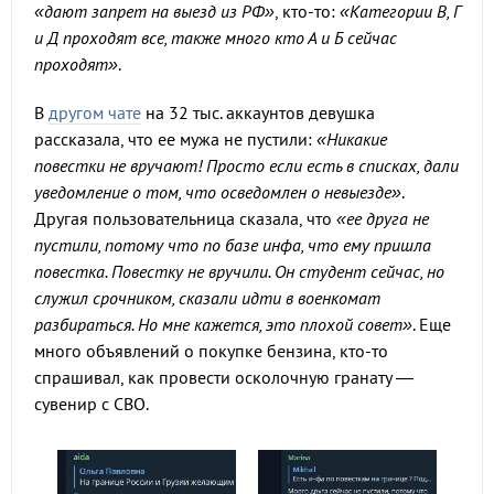
«дают запрет на выезд из РФ»
, кто-то:
«Категории В, Г
и Д проходят все, также много кто А и Б сейчас
проходят»
.
В
другом чате
на 32 тыс. аккаунтов девушка
рассказала, что ее мужа не пустили:
«Никакие
повестки не вручают! Просто если есть в списках, дали
уведомление о том, что осведомлен о невыезде»
.
Другая пользовательница сказала, что
«ее друга не
пустили, потому что по базе инфа, что ему пришла
повестка. Повестку не вручили. Он студент сейчас, но
служил срочником, сказали идти в военкомат
разбираться. Но мне кажется, это плохой совет»
. Еще
много объявлений о покупке бензина, кто-то
спрашивал, как провести осколочную гранату —
сувенир с СВО.