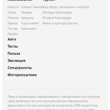
Новости
Каталог банков
Вид сверху: репортажи с коптера
Статьи
Вклады
Легенды Краснодара
Мнения
Кредиты
История Краснодара
Афиша
Курсы валют
Жизнь и культура Адыгеи
Погода
Банкоматы
Пробки
Авто
Тесты
Польза
Эволюция
Спецпроекты
Фоторепортажи
Люди и организации, маркированные «звездочками» на страницах
сайта, включены тем или иным российским официальным
ведомством в тот или иной реестр (иноагентов, СМИ-иноагентов,
экстремистов и так далее). Перечень реестров находится
здесь
.