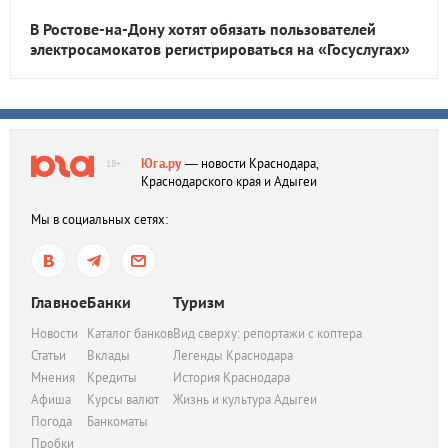
В Ростове-на-Дону хотят обязать пользователей
электросамокатов регистрироваться на «Госуслугах»
Юга.ру
— новости Краснодара,
18+
Краснодарского края и Адыгеи
Мы в социальных сетях:
Главное
Банки
Туризм
Новости
Каталог банков
Вид сверху: репортажи с коптера
Статьи
Вклады
Легенды Краснодара
Мнения
Кредиты
История Краснодара
Афиша
Курсы валют
Жизнь и культура Адыгеи
Погода
Банкоматы
Пробки