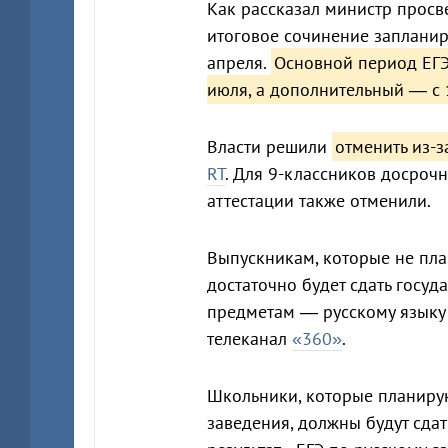
Как рассказал министр просв
итоговое сочинение запланир
апреля.
Основной период ЕГЭ
июля, а дополнительный — с 
Власти решили
отменить из-
RT
. Для 9-классников досроч
аттестации также отменили.
Выпускникам, которые не план
достаточно будет сдать госуд
предметам — русскому языку 
телеканал
«360»
.
Школьники, которые планирую
заведения, должны будут сда