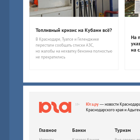
Топливный кризис на Кубани всё?
На 
В Краснодаре, Туапсе и Геленджике
ука
перестали сообщать списки АЗС,
на 
но жалобы на нехватку бензина полностью
не прекратились
Юга.ру
— новости Краснодара
18+
Краснодарского края и Адыге
Главное
Банки
Туризм
Новости
Каталог банков
Вид сверху: р