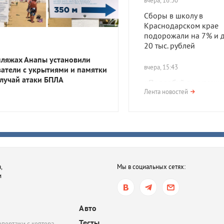
вчера, 16:30
Сборы в школу в
Краснодарском крае
подорожали на 7% и д
20 тыс. рублей
пляжах Анапы установили
вчера, 15:43
затели с укрытиями и памятки
случай атаки БПЛА
«Попробуй оккупацию
вкус»: в Краснодаре
Лента новостей
организуют ужин с ме
нацистов
вчера, 14:45
На Азишском хребте в
нашли поселение про
,
Мы в социальных сетях:
— древних жителей К
и
вчера, 14:45
В Тихорецке мать отка
Авто
лечить ребенка от туб
Тесты
епортажи с коптера