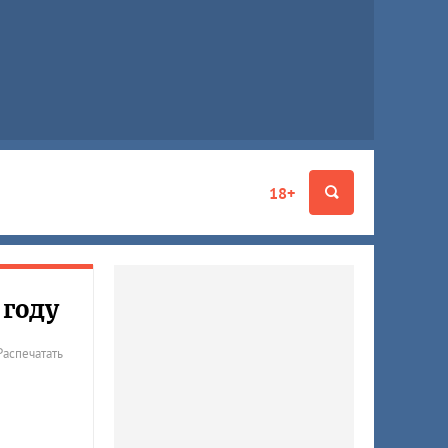
18+
 году
Распечатать