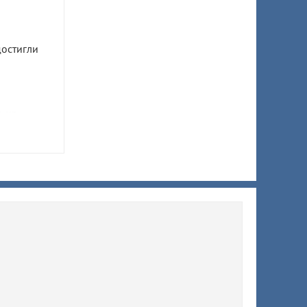
остигли
 на
ню
 Адыгее
томеотов
авказа
залась
еркулеза