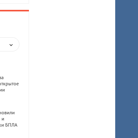
ва
открытое
ии
новили
 и
аки БПЛА