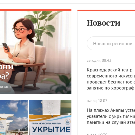
Новости
Новости регионов
сегодня, 08:43
зни
Краснодарский театр
ра?
современного искусст
проведет бесплатное 
ризиса
занятие по хореограф
вчера, 18:07
На пляжах Анапы уста
указатели с укрытиями
памятки на случай ат