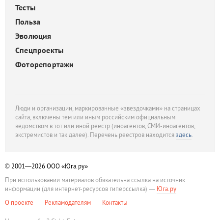
Тесты
Польза
Эволюция
Спецпроекты
Фоторепортажи
Люди и организации, маркированные «звездочками» на страницах
сайта, включены тем или иным российским официальным
ведомством в тот или иной реестр (иноагентов, СМИ-иноагентов,
экстремистов и так далее). Перечень реестров находится
здесь
.
© 2001—2026
ООО «Юга.ру»
При использовании материалов обязательна ссылка на источник
информации (для интернет-ресурсов гиперссылка) —
Юга.ру
О проекте
Рекламодателям
Контакты