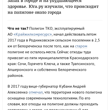
запах в городе и на ухудшающееся
здоровье. Юга.ру изучили, что происходит
на полигоне около города
Что не так?
Полигон ТКО, эксплуатируемый
АО
«Крайжилкомресурс»
, начал действовать летом
2017 года в Родниковском сельском поселении в 2,5
км от Белореченска после того, как на
старом
полигоне не осталось места. Сейчас отходы туда
привозят из пяти муниципалитетов Краснодарского
края: Сочи, Горячего Ключа, а также Туапсинского,
Апшеронского и собственно Белореченского
районов.
В 2017 году вице-губернатор Кубани Андрей
Алексеенко
отмечал
, что территория нового полигона
оснащена современными технологиями. По его
словам, все отходы на полигоне должны проходить
сортировку, а мусор, не предназначенный для