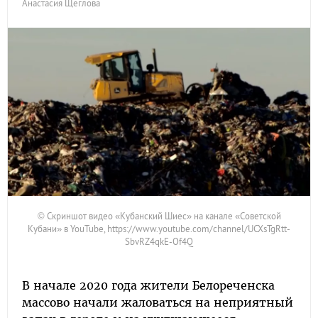
Анастасия Щеглова
© Скриншот видео «Кубанский Шиес» на канале «Советской
Кубани» в YouTube, https://www.youtube.com/channel/UCXsTgRtt-
SbvRZ4qkE-Of4Q
В начале 2020 года жители Белореченска
массово начали жаловаться на неприятный