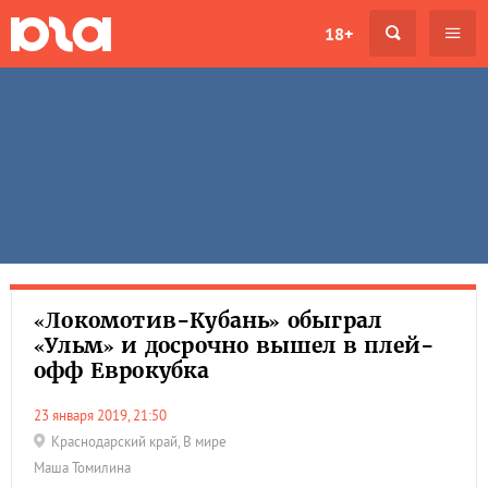
18+
«Локомотив-Кубань» обыграл
«Ульм» и досрочно вышел в плей-
офф Еврокубка
23 января 2019, 21:50
Краснодарский край
,
В мире
Маша Томилина