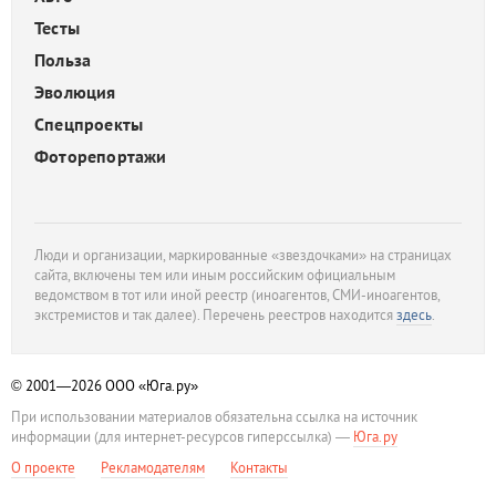
Тесты
Польза
Эволюция
Спецпроекты
Фоторепортажи
Люди и организации, маркированные «звездочками» на страницах
сайта, включены тем или иным российским официальным
ведомством в тот или иной реестр (иноагентов, СМИ-иноагентов,
экстремистов и так далее). Перечень реестров находится
здесь
.
© 2001—2026
ООО «Юга.ру»
При использовании материалов обязательна ссылка на источник
информации (для интернет-ресурсов гиперссылка) —
Юга.ру
О проекте
Рекламодателям
Контакты