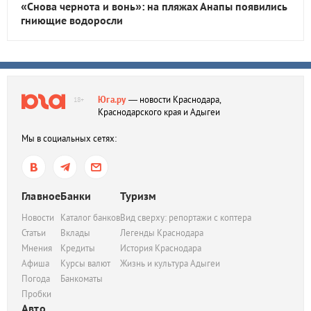
«Снова чернота и вонь»: на пляжах Анапы появились
гниющие водоросли
Юга.ру
— новости Краснодара,
18+
Краснодарского края и Адыгеи
Мы в социальных сетях:
Главное
Банки
Туризм
Новости
Каталог банков
Вид сверху: репортажи с коптера
Статьи
Вклады
Легенды Краснодара
Мнения
Кредиты
История Краснодара
Афиша
Курсы валют
Жизнь и культура Адыгеи
Погода
Банкоматы
Пробки
Авто