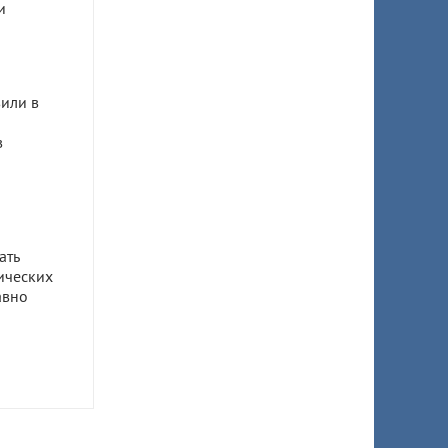
и
или в
в
ать
ических
авно
ом
ил 7,5
 супруги