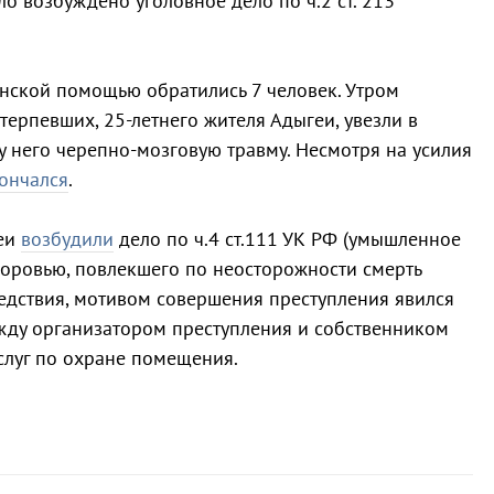
о возбуждено уголовное дело по ч.2 ст. 213
инской помощью обратились 7 человек. Утром
терпевших, 25-летнего жителя Адыгеи, увезли в
у него черепно-мозговую травму. Несмотря на усилия
ончался
.
геи
возбудили
дело по ч.4 ст.111 УК РФ (умышленное
оровью, повлекшего по неосторожности смерть
едствия, мотивом совершения преступления явился
ду организатором преступления и собственником
услуг по охране помещения.