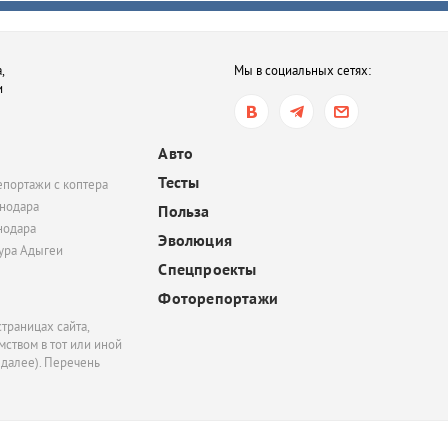
после семейной ссор
сегодня, 16:35
,
Мы в социальных сетях:
В Ростове-на-Дону хот
и
обязать пользователе
электросамокатов
регистрироваться на
Авто
«Госуслугах»
Тесты
епортажи с коптера
сегодня, 14:51
нодара
Польза
нодара
В Краснодаре суд час
Эволюция
удовлетворил иск
тура Адыгеи
Спецпроекты
Росимущества к фонду
«Добрый-Юг»
Фоторепортажи
траницах сайта,
ством в тот или иной
 далее). Перечень