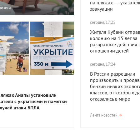
на пляжах — указател
ризиса
эвакуации
сегодня, 17:25
Жителя Кубани отправ
колонию на 15 лет за
развратные действия 
отношении детей
сегодня, 17:24
В России разрешили
производить и продав
бензин низких эколог
классов, от которых д
пляжах Анапы установили
отказались в мире
затели с укрытиями и памятки
случай атаки БПЛА
сегодня, 17:23
Лента новостей
В Приморско-Ахтарск
районе мужчина получ
года тюрьмы за смерть