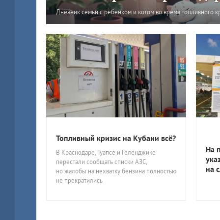
Дневник семьи с ребенком и котом во время топливного к
Топливный кризис на Кубани всё?
На 
В Краснодаре, Туапсе и Геленджике
ука
перестали сообщать списки АЗС,
на 
но жалобы на нехватку бензина полностью
не прекратились