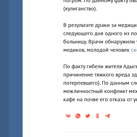
погром. По данному факту был
(хулиганство).
В результате драки за медиц
следующего дня одного из по
больницу. Врачи обнаружили 
медиков, молодой человек
ск
По факту гибели жителя Ады
причинение тяжкого вреда зд
потерпевшего). По данным сл
межличностный конфликт меж
кафе на почве его отказа от 