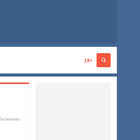
18+
Распечатать