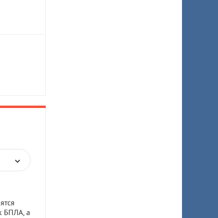
ятся
к БПЛА, а