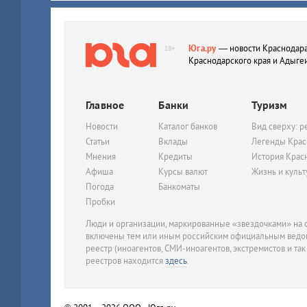
Юга.ру
— новости Краснодара
18+
Краснодарского края и Адыге
Главное
Банки
Туризм
Новости
Каталог банков
Вид сверху: р
Статьи
Вклады
Легенды Крас
Мнения
Кредиты
История Крас
Афиша
Курсы валют
Жизнь и куль
Погода
Банкоматы
Пробки
Люди и организации, маркированные «звездочками» на с
включены тем или иным российским официальным ведом
реестр (иноагентов, СМИ-иноагентов, экстремистов и так
реестров находится
здесь
.