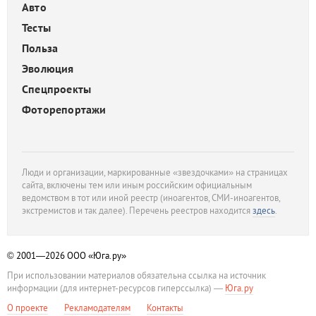
Авто
Тесты
Польза
Эволюция
Спецпроекты
Фоторепортажи
Люди и организации, маркированные «звездочками» на страницах
сайта, включены тем или иным российским официальным
ведомством в тот или иной реестр (иноагентов, СМИ-иноагентов,
экстремистов и так далее). Перечень реестров находится
здесь
.
© 2001—2026
ООО «Юга.ру»
При использовании материалов обязательна ссылка на источник
информации (для интернет-ресурсов гиперссылка) —
Юга.ру
О проекте
Рекламодателям
Контакты