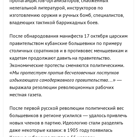
пропагандистов-организаторов, снабженных
нелегальной литературой, инструкторов по
изготовлению оружия и ручных бомб, специалистов,
владеющих тактикой баррикадных боев.
После обнародования манифеста 17 октября царским
правительством кубанские большевики по примеру
столичных соратников и в противовес меньшевикам и
кадетам продолжают давить на правительство.
Экономические протесты сменяются политическими.
«
Мы протестуем против бесчеловечных поступков
издыхающего самодержавного правительства…»
—
выражала резолюции революционных рабочих
местная газета.
После первой русской революции политический вес
большевиков в регионе усилился — удалось привлечь
новых членов в партию. Идеологию стали разделять
даже некоторые казаки: в 1905 году появилась