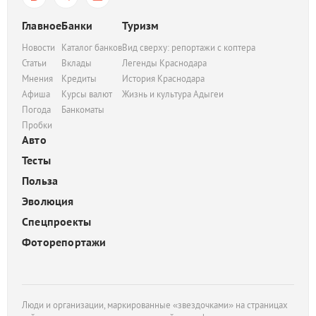
Главное
Банки
Туризм
Новости
Каталог банков
Вид сверху: репортажи с коптера
Статьи
Вклады
Легенды Краснодара
Мнения
Кредиты
История Краснодара
Афиша
Курсы валют
Жизнь и культура Адыгеи
Погода
Банкоматы
Пробки
Авто
Тесты
Польза
Эволюция
Спецпроекты
Фоторепортажи
Люди и организации, маркированные «звездочками» на страницах