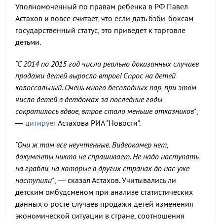
Уполномоченный по правам ребенка в РФ Павел
Астахов и вовсе считает, что если дать бэби-боксам
государственный статус, это приведет к торговле
детьми.
"С 2014 по 2015 год число реально доказанных случаев
продажи детей выросло втрое! Спрос на детей
колоссальный. Очень много бесплодных пар, при этом
число детей в детдомах за последние годы
сократилось вдвое, втрое стало меньше отказников"
,
—
цитирует
Астахова РИА "Новости".
"Они ж там все неучтенные. Видеокамер нет,
документы никто не спрашивает. Не надо наступать
на грабли, на которые в других странах до нас уже
наступили"
, — сказал Астахов. Учитывались ли
детским омбудсменом при анализе статистических
данных о росте случаев продажи детей изменения
экономической ситуации в стране, соотношения