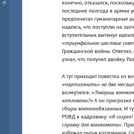
конечно, отказался, поскольк
последние полгода в армии у
предпочитал гуманитарные ди
надеясь, что поступлю на за
вступительных вытянул идеал
«триумфальное шествие сове
Гражданской войны. Ответил, 
узнал, что получил двойку. Ра
А тут приходит повестка из в
«партизанить» на два месяца
возмутился:
«Товарищ военком,
котлованы?»
А он пригрозил 
сборы военнообязанных. И ту
РОВД к кадровику:
«Я созрел
справку для военкомата»
. При
избежал рытья котлованов. С