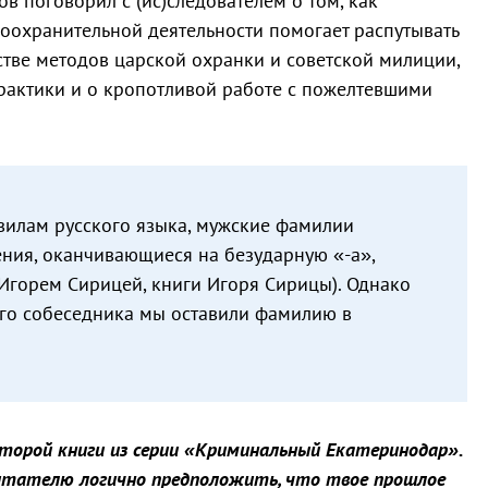
в поговорил с (ис)следователем о том, как
оохранительной деятельности помогает распутывать
дстве методов царской охранки и советской милиции,
практики и о кропотливой работе с пожелтевшими
вилам русского языка, мужские фамилии
ния, оканчивающиеся на безударную «-а»,
 Игорем Сирицей, книги Игоря Сирицы). Однако
го собеседника мы оставили фамилию в
второй книги из серии «Криминальный Екатеринодар».
итателю логично предположить, что твое прошлое