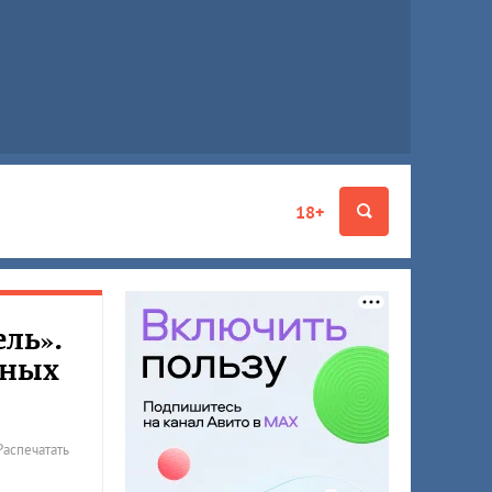
18+
ель».
рных
Распечатать