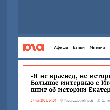
Афиша
Банки
Мнения
«Я не краевед, не истор
Большое интервью с И
книг об истории Екате
27 мая 2026, 14:00
Краснодарский край
Денис