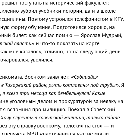
у решил поступать на исторический факультет:
силенно зубрил учебники истории, да и в школе
сциплины. Поэтому устроился телефонистом в КГУ,
очную форму обучения. Подготовился хорошо, на
ьный билет: как сейчас помню — Ярослав Мудрый,
тской власти»
и что-то показать на карте
как мне казалось, отлично, но на следующий день
зочаровался, уволился.
оенкомата. Военком заявляет:
«Собирайся
 в Тихорецкий район, рыть котлованы под трубы»
. Я
 я всего три месяца как дембельнулся! Какие
мне уголовным делом и прокуратурой за неявку на
т я вспомнил про милицию. Поехал в Советский
! Хочу служить в советской милиции, только дайте
вез эту справку военкому, положил на стол — и
о спецучета МВД «партизанить» уже не могли