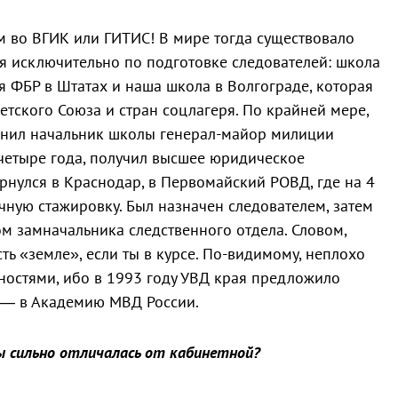
ем во ВГИК или ГИТИС! В мире тогда существовало
я исключительно по подготовке следователей: школа
я ФБР в Штатах и наша школа в Волгограде, которая
етского Союза и стран соцлагеря. По крайней мере,
яснил начальник школы генерал-майор милиции
 четыре года, получил высшее юридическое
ернулся в Краснодар, в Первомайский РОВД, где на 4
чную стажировку. Был назначен следователем, затем
ом замначальника следственного отдела. Словом,
сть «земле», если ты в курсе. По-видимому, неплохо
ностями, ибо в 1993 году УВД края предложило
у — в Академию МВД России.
ды сильно отличалась от кабинетной?