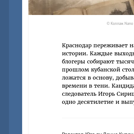
© Коллаж Nano 
Краснодар переживает н
истории. Каждые выходн
блогеры собирают тысяч
прошлом кубанской сто
ложатся в основу, добыв
времени в тени. Канди
следователь Игорь Сириц
одно десятилетие и вып