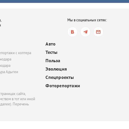
,
Мы в социальных сетях:
и
Авто
Тесты
епортажи с коптера
нодара
Польза
нодара
Эволюция
тура Адыгеи
Спецпроекты
Фоторепортажи
траницах сайта,
ством в тот или иной
 далее). Перечень