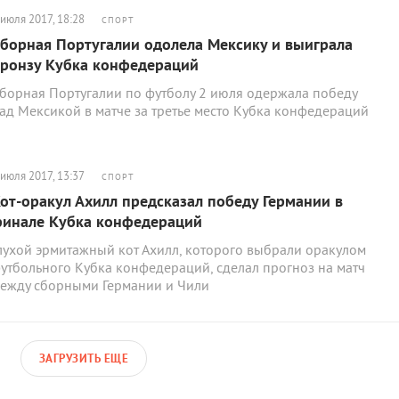
 июля 2017, 18:28
СПОРТ
борная Португалии одолела Мексику и выиграла
ронзу Кубка конфедераций
борная Португалии по футболу 2 июля одержала победу
ад Мексикой в матче за третье место Кубка конфедераций
 июля 2017, 13:37
СПОРТ
от-оракул Ахилл предсказал победу Германии в
инале Кубка конфедераций
лухой эрмитажный кот Ахилл, которого выбрали оракулом
утбольного Кубка конфедераций, сделал прогноз на матч
ежду сборными Германии и Чили
ЗАГРУЗИТЬ ЕЩЕ