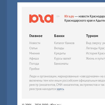
Юга.ру
— новости Краснодара
18+
Краснодарского края и Адыге
Главное
Банки
Туризм
Новости
Каталог банков
Вид сверху: р
Статьи
Вклады
Легенды Крас
Мнения
Кредиты
История Крас
Афиша
Курсы валют
Жизнь и куль
Погода
Банкоматы
Пробки
Люди и организации, маркированные «звездочками» на с
включены тем или иным российским официальным ведом
реестр (иноагентов, СМИ-иноагентов, экстремистов и так
реестров находится
здесь
.