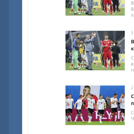
В
В
п
3
В
к
С
в
г
2
С
п
С
Ч