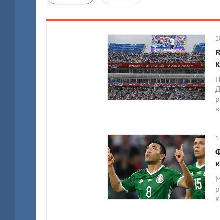
1
В
к
П
Д
р
в
1
Ф
к
М
р
к