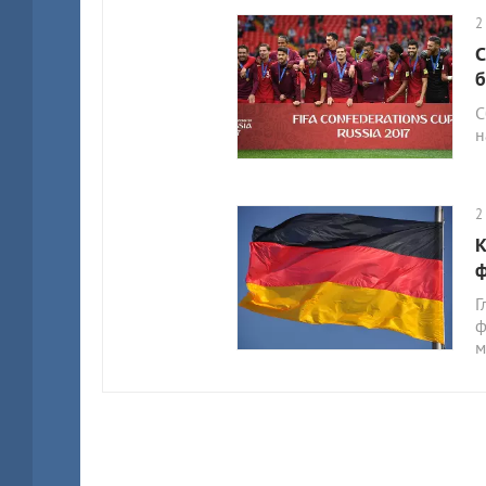
2
С
б
С
н
2
К
ф
Г
ф
м