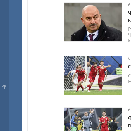
6
Ч
к
Г
Ч
К
6
С
С
М
6
Ф
п