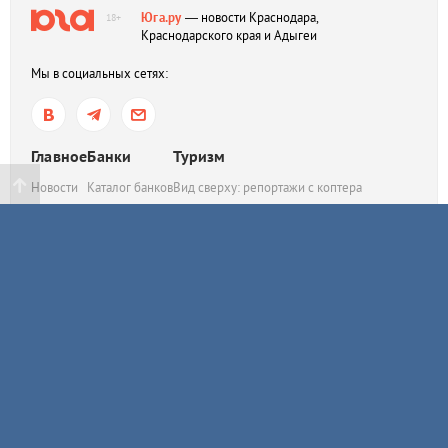
Юга.ру
— новости Краснодара,
18+
Краснодарского края и Адыгеи
Мы в социальных сетях:
Главное
Банки
Туризм
Новости
Каталог банков
Вид сверху: репортажи с коптера
Статьи
Вклады
Легенды Краснодара
Мнения
Кредиты
История Краснодара
Афиша
Курсы валют
Жизнь и культура Адыгеи
Погода
Банкоматы
Пробки
Авто
Тесты
Польза
Эволюция
Спецпроекты