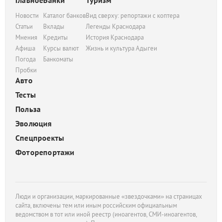
Главное
Банки
Туризм
Новости
Каталог банков
Вид сверху: репортажи с коптера
Статьи
Вклады
Легенды Краснодара
Мнения
Кредиты
История Краснодара
Афиша
Курсы валют
Жизнь и культура Адыгеи
Погода
Банкоматы
Пробки
Авто
Тесты
Польза
Эволюция
Спецпроекты
Фоторепортажи
Люди и организации, маркированные «звездочками» на страницах
сайта, включены тем или иным российским официальным
ведомством в тот или иной реестр (иноагентов, СМИ-иноагентов,