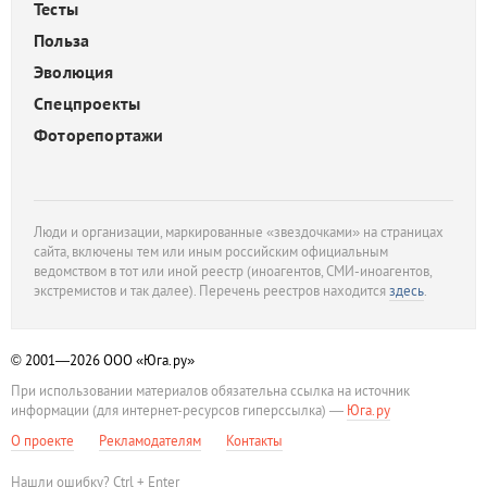
Тесты
Польза
Эволюция
Спецпроекты
Фоторепортажи
Люди и организации, маркированные «звездочками» на страницах
сайта, включены тем или иным российским официальным
ведомством в тот или иной реестр (иноагентов, СМИ-иноагентов,
экстремистов и так далее). Перечень реестров находится
здесь
.
© 2001—2026
ООО «Юга.ру»
При использовании материалов обязательна ссылка на источник
информации (для интернет-ресурсов гиперссылка) —
Юга.ру
О проекте
Рекламодателям
Контакты
Нашли ошибку? Ctrl + Enter