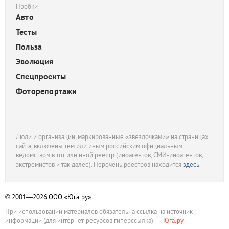
Пробки
Авто
Тесты
Польза
Эволюция
Спецпроекты
Фоторепортажи
Люди и организации, маркированные «звездочками» на страницах
сайта, включены тем или иным российским официальным
ведомством в тот или иной реестр (иноагентов, СМИ-иноагентов,
экстремистов и так далее). Перечень реестров находится
здесь
.
© 2001—2026
ООО «Юга.ру»
При использовании материалов обязательна ссылка на источник
информации (для интернет-ресурсов гиперссылка) —
Юга.ру