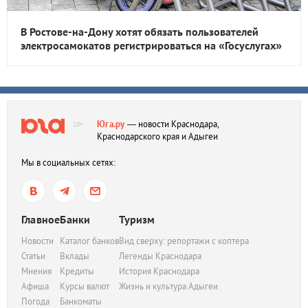
В Ростове-на-Дону хотят обязать пользователей
электросамокатов регистрироваться на «Госуслугах»
Юга.ру
— новости Краснодара,
18+
Краснодарского края и Адыгеи
Мы в социальных сетях:
Главное
Банки
Туризм
Новости
Каталог банков
Вид сверху: репортажи с коптера
Статьи
Вклады
Легенды Краснодара
Мнения
Кредиты
История Краснодара
Афиша
Курсы валют
Жизнь и культура Адыгеи
Погода
Банкоматы