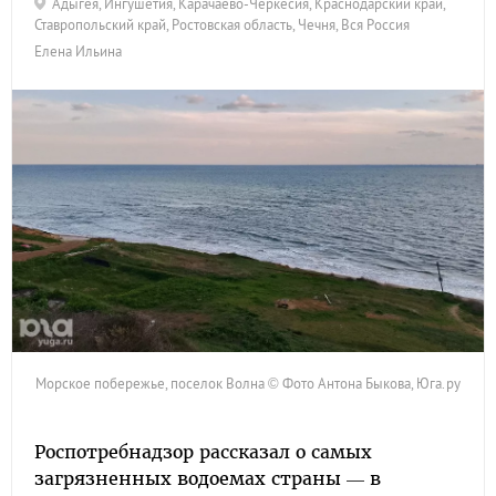
Адыгея
,
Ингушетия
,
Карачаево-Черкесия
,
Краснодарский край
,
Ставропольский край
,
Ростовская область
,
Чечня
,
Вся Россия
Елена Ильина
Морское побережье, поселок Волна © Фото Антона Быкова, Юга.ру
Роспотребнадзор рассказал о самых
загрязненных водоемах страны — в