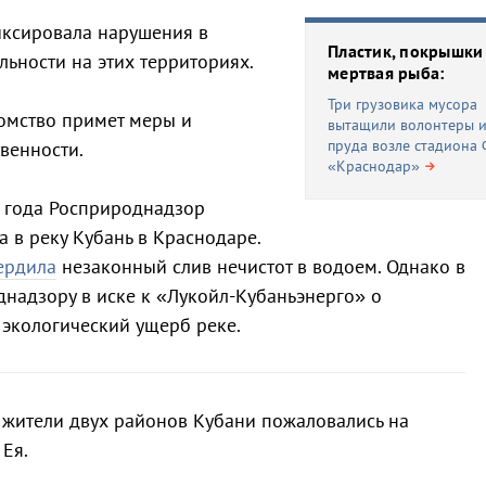
иксировала нарушения в
Пластик, покрышки
льности на этих территориях.
мертвая рыба:
Три грузовика мусора
омство примет меры и
вытащили волонтеры и
пруда возле стадиона
венности.
«Краснодар»
5 года Росприроднадзор
 в реку Кубань в Краснодаре.
ердила
незаконный слив нечистот в водоем. Однако в
надзору в иске к «Лукойл-Кубаньэнерго» о
 экологический ущерб реке.
 жители двух районов Кубани пожаловались на
 Ея.