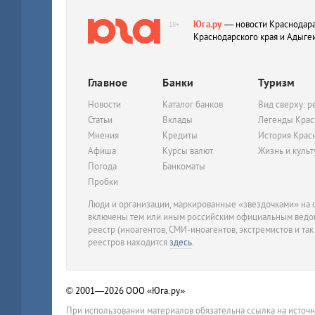
Юга.ру
— новости Краснодара
18+
Краснодарского края и Адыге
Главное
Банки
Туризм
Новости
Каталог банков
Вид сверху: р
Статьи
Вклады
Легенды Крас
Мнения
Кредиты
История Крас
Афиша
Курсы валют
Жизнь и куль
Погода
Банкоматы
Пробки
Люди и организации, маркированные «звездочками» на с
включены тем или иным российским официальным ведом
реестр (иноагентов, СМИ-иноагентов, экстремистов и так
реестров находится
здесь
.
© 2001—2026
ООО «Юга.ру»
При использовании материалов обязательна ссылка на источ