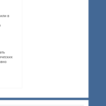
или в
в
ать
ических
авно
ом
ил 7,5
 супруги
ы