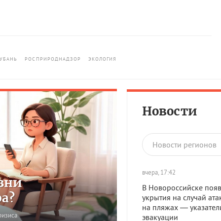
КУБАНЬ
РОСПРИРОДНАДЗОР
ЭКОЛОГИЯ
Новости
Новости регионов
вчера, 17:42
зни
В Новороссийске появ
ра?
укрытия на случай ата
на пляжах — указател
ризиса
эвакуации