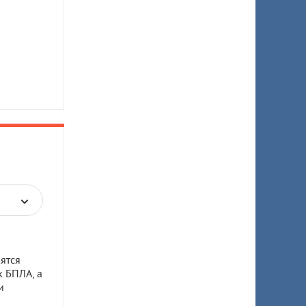
ятся
к БПЛА, а
и