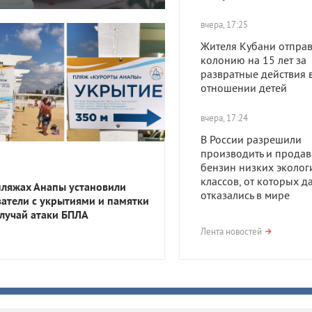
вчера, 17:25
Жителя Кубани отправ
колонию на 15 лет за
развратные действия 
отношении детей
вчера, 17:24
В России разрешили
производить и продав
бензин низких эколог
классов, от которых д
пляжах Анапы установили
отказались в мире
затели с укрытиями и памятки
случай атаки БПЛА
вчера, 17:23
Лента новостей
В Приморско-Ахтарск
районе мужчина получ
года тюрьмы за смерть
после семейной ссор