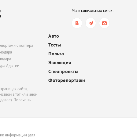
вчера, 16:35
,
Мы в социальных сетях:
В Ростове-на-Дону хот
и
обязать пользователе
электросамокатов
регистрироваться на
Авто
«Госуслугах»
Тесты
епортажи с коптера
вчера, 14:51
нодара
Польза
нодара
В Краснодаре суд час
Эволюция
удовлетворил иск
тура Адыгеи
Спецпроекты
Росимущества к фонду
«Добрый-Юг»
Фоторепортажи
траницах сайта,
ством в тот или иной
 далее). Перечень
ник информации (для