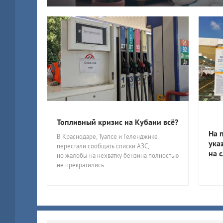
Топливный кризис на Кубани всё?
На 
В Краснодаре, Туапсе и Геленджике
ука
перестали сообщать списки АЗС,
на 
но жалобы на нехватку бензина полностью
не прекратились