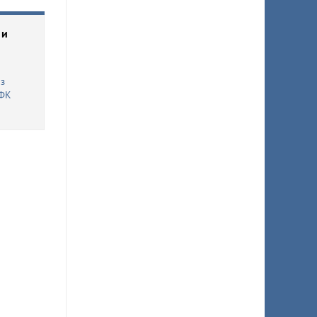
 и
з
 ФК