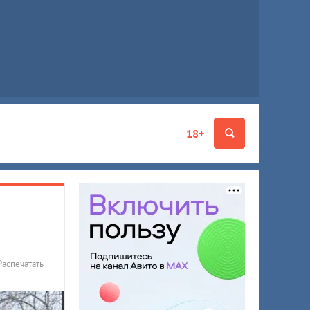
18+
Распечатать