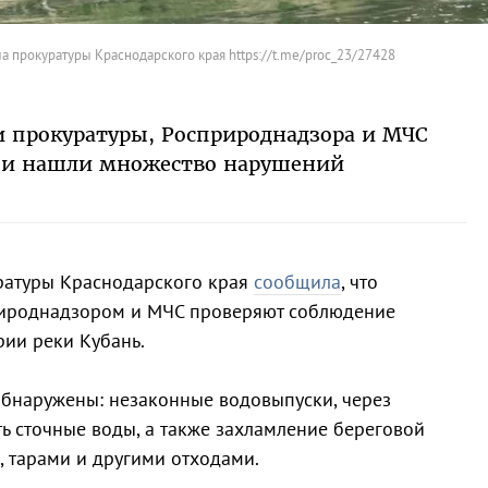
а прокуратуры Краснодарского края https://t.me/proc_23/27428
и прокуратуры, Росприроднадзора и МЧС
и и нашли множество нарушений
уратуры Краснодарского края
сообщила
, что
рироднадзором и МЧС проверяют соблюдение
рии реки Кубань.
обнаружены: незаконные водовыпуски, через
ть сточные воды, а также захламление береговой
 тарами и другими отходами.