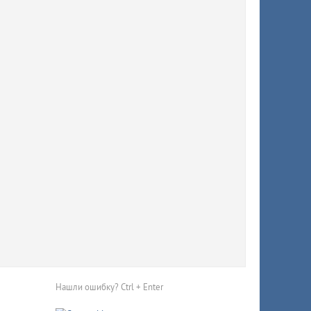
ят
й
тично
Нашли ошибку? Ctrl + Enter