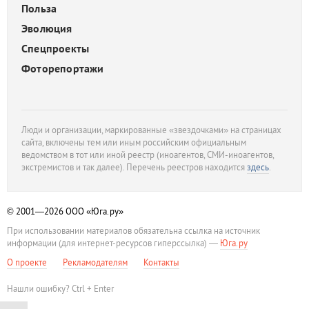
Польза
Эволюция
Спецпроекты
Фоторепортажи
Люди и организации, маркированные «звездочками» на страницах
сайта, включены тем или иным российским официальным
ведомством в тот или иной реестр (иноагентов, СМИ-иноагентов,
экстремистов и так далее). Перечень реестров находится
здесь
.
© 2001—2026
ООО «Юга.ру»
При использовании материалов обязательна ссылка на источник
информации (для интернет-ресурсов гиперссылка) —
Юга.ру
О проекте
Рекламодателям
Контакты
Нашли ошибку? Ctrl + Enter