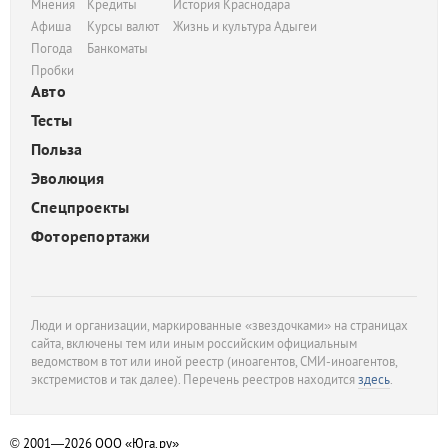
Мнения
Кредиты
История Краснодара
Афиша
Курсы валют
Жизнь и культура Адыгеи
Погода
Банкоматы
Пробки
Авто
Тесты
Польза
Эволюция
Спецпроекты
Фоторепортажи
Люди и организации, маркированные «звездочками» на страницах
сайта, включены тем или иным российским официальным
ведомством в тот или иной реестр (иноагентов, СМИ-иноагентов,
экстремистов и так далее). Перечень реестров находится
здесь
.
© 2001—2026
ООО «Юга.ру»