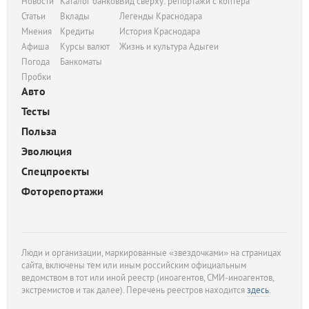
Новости
Каталог банков
Вид сверху: репортажи с коптера
Статьи
Вклады
Легенды Краснодара
Мнения
Кредиты
История Краснодара
Афиша
Курсы валют
Жизнь и культура Адыгеи
Погода
Банкоматы
Пробки
Авто
Тесты
Польза
Эволюция
Спецпроекты
Фоторепортажи
Люди и организации, маркированные «звездочками» на страницах
сайта, включены тем или иным российским официальным
ведомством в тот или иной реестр (иноагентов, СМИ-иноагентов,
экстремистов и так далее). Перечень реестров находится
здесь
.