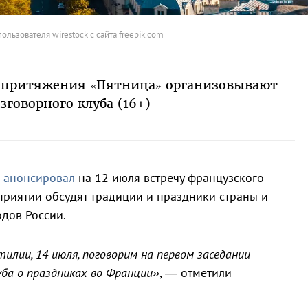
ользователя wirestock с сайта freepik.com
е притяжения «Пятница» организовывают
зговорного клуба (16+)
»
анонсировал
на 12 июля встречу французского
приятии обсудят традиции и праздники страны и
одов России.
илии, 14 июля, поговорим на первом заседании
уба о праздниках во Франции»
, — отметили