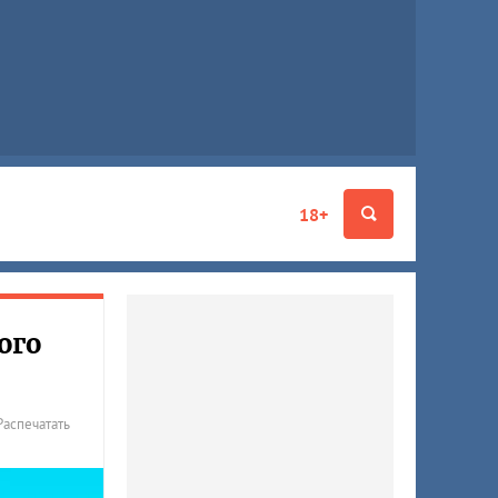
18+
ого
Распечатать