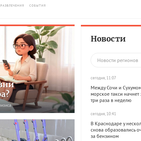
РАЗВЛЕЧЕНИЯ
СОБЫТИЯ
Новости
Новости регионов
сегодня, 11:07
зни
Между Сочи и Сухумо
ра?
морское такси начнет 
три раза в неделю
ризиса
сегодня, 10:41
В Краснодаре у неско
снова образовались о
за бензином