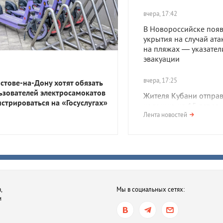
вчера, 17:42
В Новороссийске появ
укрытия на случай ата
на пляжах — указател
эвакуации
вчера, 17:25
остове-на-Дону хотят обязать
ьзователей электросамокатов
Жителя Кубани отправ
истрироваться на «Госуслугах»
колонию на 15 лет за
развратные действия 
Лента новостей
отношении детей
вчера, 17:24
В России разрешили
производить и продав
бензин низких эколог
,
Мы в социальных сетях:
классов, от которых д
и
отказались в мире