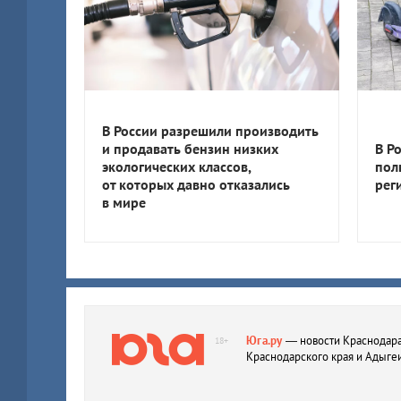
В России разрешили производить
и продавать бензин низких
В Р
экологических классов,
пол
от которых давно отказались
рег
в мире
Юга.ру
— новости Краснодара
18+
Краснодарского края и Адыге