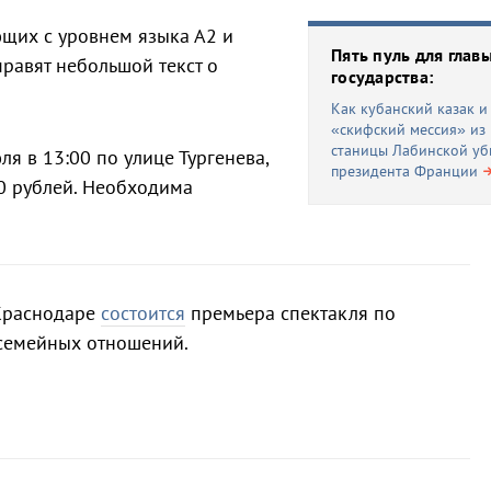
щих с уровнем языка А2 и
Пять пуль для глав
правят небольшой текст о
государства:
Как кубанский казак и
«скифский мессия» из
станицы Лабинской уб
я в 13:00 по улице Тургенева,
президента Франции
00 рублей. Необходима
 Краснодаре
состоится
премьера спектакля по
 семейных отношений.