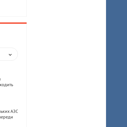
м
ходить
льких АЗС
череди