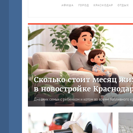
АФИША
ГОРОД
КРАСНОДАР
ОТДЫХ
Сколько стоит месяц жи
в новостройке Краснода
Дневник семьи с ребенком и котом во время топливного к