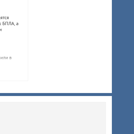
ятся
к БПЛА, а
и
или в
в
ать
ических
авно