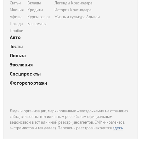
Статьи
Вклады
Легенды Краснодара
Мнения
Кредиты
История Краснодара
Афиша
Курсы валют
Жизнь и культура Адыгеи
Погода
Банкоматы
Пробки
Авто
Тесты
Польза
Эволюция
Спецпроекты
Фоторепортажи
Люди и организации, маркированные «звездочками» на страницах
сайта, включены тем или иным российским официальным
ведомством в тот или иной реестр (иноагентов, СМИ-иноагентов,
экстремистов и так далее). Перечень реестров находится
здесь
.