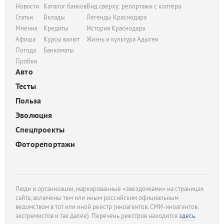
Новости
Каталог банков
Вид сверху: репортажи с коптера
Статьи
Вклады
Легенды Краснодара
Мнения
Кредиты
История Краснодара
Афиша
Курсы валют
Жизнь и культура Адыгеи
Погода
Банкоматы
Пробки
Авто
Тесты
Польза
Эволюция
Спецпроекты
Фоторепортажи
Люди и организации, маркированные «звездочками» на страницах
сайта, включены тем или иным российским официальным
ведомством в тот или иной реестр (иноагентов, СМИ-иноагентов,
экстремистов и так далее). Перечень реестров находится
здесь
.