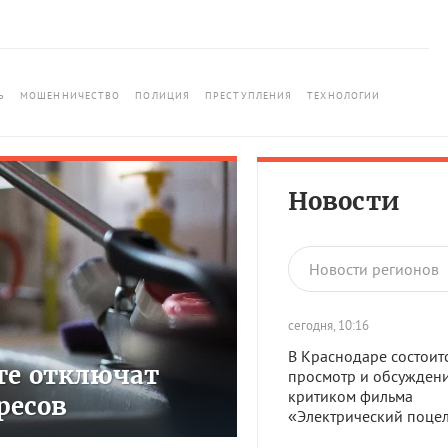
Ь
МОШЕННИЧЕСТВО
ПОЛИЦИЯ
ПРЕСТУПЛЕНИЯ
ТЕХНОЛОГИИ
Новости
Новости регионов
сегодня, 10:16
В Краснодаре состоит
сте отключат
просмотр и обсуждени
критиком фильма
ресов
«Электрический поце