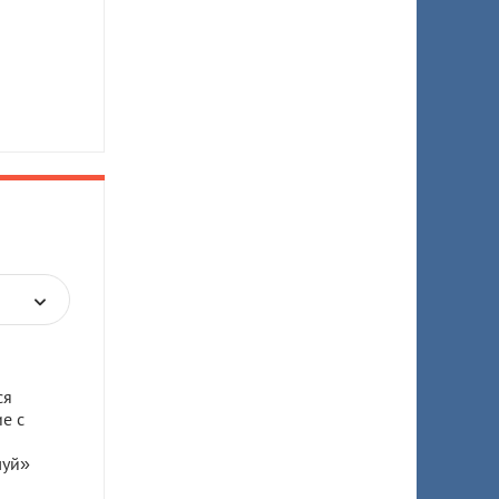
ся
е с
луй»