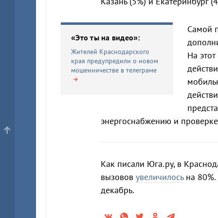
Казань (5%) и Екатеринбург (4
Самой 
«Это ты на видео»:
дополн
Жителей Краснодарского
На этот
края предупредили о новом
действи
мошенничестве в телеграме
мобильн
действи
предст
энергоснабжению и проверке 
Как писали Юга.ру, в Красно
вызовов
увеличилось
на 80%.
декабрь.