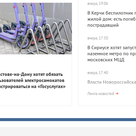
вчера, 19:06
В Керчи беспилотник 
жилой дом: есть поги
пострадавший
вчера, 17:50
В Сириусе хотят запуст
наземное метро по пр
московских МЦД
вчера, 17:40
остове-на-Дону хотят обязать
ьзователей электросамокатов
Власти Новороссийск
истрироваться на «Госуслугах»
определили укрытие в
километрах от пляжа.
Лента новостей
возмутились
вчера, 17:30
Побережье Анапы зап
медузы-корнероты. О
опасны?