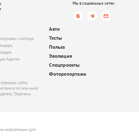
,
Мы в социальных сетях:
и
вчера, 17:01
Сильная жара и дожди.
какую погоду ждать в
Авто
Краснодарском крае 
Тесты
епортажи с коптера
выходные
нодара
Польза
нодара
Эволюция
тура Адыгеи
Спецпроекты
Фоторепортажи
траницах сайта,
ством в тот или иной
 далее). Перечень
ник информации (для