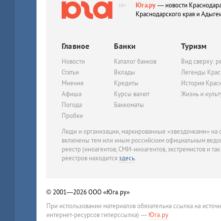
Юга.ру
— новости Краснодара
18+
Краснодарского края и Адыге
Главное
Банки
Туризм
Новости
Каталог банков
Вид сверху: р
Статьи
Вклады
Легенды Крас
Мнения
Кредиты
История Крас
Афиша
Курсы валют
Жизнь и куль
Погода
Банкоматы
Пробки
Люди и организации, маркированные «звездочками» на с
включены тем или иным российским официальным ведом
реестр (иноагентов, СМИ-иноагентов, экстремистов и так
реестров находится
здесь
.
© 2001—2026
ООО «Юга.ру»
При использовании материалов обязательна ссылка на источ
интернет-ресурсов гиперссылка) —
Юга.ру