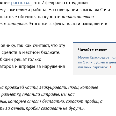
ское»
рассказал
, что 7 февраля сотрудники
чу с жителями района. На совещании замглавы Сочи
о платные обочины на курорте
«положительно
ных заторов»
. Этого же эффекта власти ожидали и в
внику, так как считают, что эту
Читайте также:
 средств в местном бюджете.
Мэрия Краснодара пол
обками решат только
по 1 млн рублей в ден
уаторов и штрафы за нарушения
платных парковок
а проезжей части, эвакуировали. Люди, которые
и разметку, платили штрафы. Вы нас
ны, которые стоят бесплатно, создают пробки, а
 за деньги, пробки создавать не будут»
.