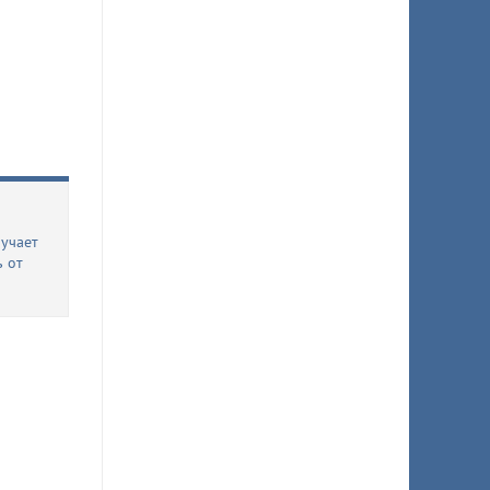
учает
ь от