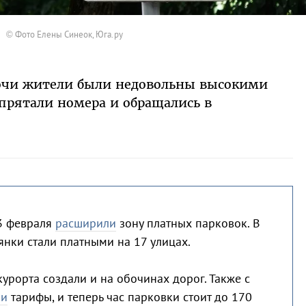
© Фото Елены Синеок, Юга.ру
Сочи жители были недовольны высокими
прятали номера и обращались в
3 февраля
расширили
зону платных парковок. В
янки стали платными на 17 улицах.
урорта создали и на обочинах дорог. Также с
ли
тарифы, и теперь час парковки стоит до 170