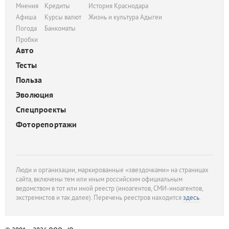
Мнения
Кредиты
История Краснодара
Афиша
Курсы валют
Жизнь и культура Адыгеи
Погода
Банкоматы
Пробки
Авто
Тесты
Польза
Эволюция
Спецпроекты
Фоторепортажи
Люди и организации, маркированные «звездочками» на страницах
сайта, включены тем или иным российским официальным
ведомством в тот или иной реестр (иноагентов, СМИ-иноагентов,
экстремистов и так далее). Перечень реестров находится
здесь
.