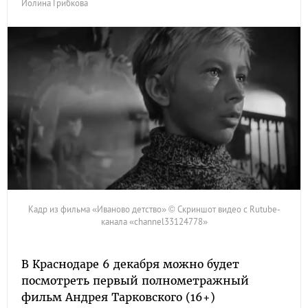
Иолина Грибкова
Кадр из фильма «Иваново детство» © Скриншот видео с Rutube-
канала «channel33124778»
В Краснодаре 6 декабря можно будет
посмотреть первый полнометражный
фильм Андрея Тарковского (16+)