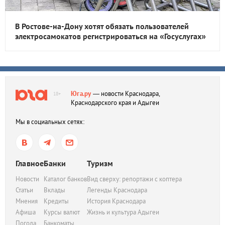
В Ростове-на-Дону хотят обязать пользователей
электросамокатов регистрироваться на «Госуслугах»
Юга.ру
— новости Краснодара,
18+
Краснодарского края и Адыгеи
Мы в социальных сетях:
Главное
Банки
Туризм
Новости
Каталог банков
Вид сверху: репортажи с коптера
Статьи
Вклады
Легенды Краснодара
Мнения
Кредиты
История Краснодара
Афиша
Курсы валют
Жизнь и культура Адыгеи
Погода
Банкоматы