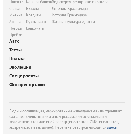
Новости
Каталог банков
Вид сверху: репортажи с коптера
Статьи
Вклады
Легенды Краснодара
Мнения
Кредиты
История Краснодара
Афиша
Курсы валют
Жизнь и культура Адыгеи
Погода
Банкоматы
Пробки
Авто
Тесты
Польза
Эволюция
Спецпроекты
Фоторепортажи
Люди и организации, маркированные «звездочками» на страницах
сайта, включены тем или иным российским официальным
ведомством в тот или иной реестр (иноагентов, СМИ-иноагентов,
экстремистов и так далее). Перечень реестров находится
здесь
.