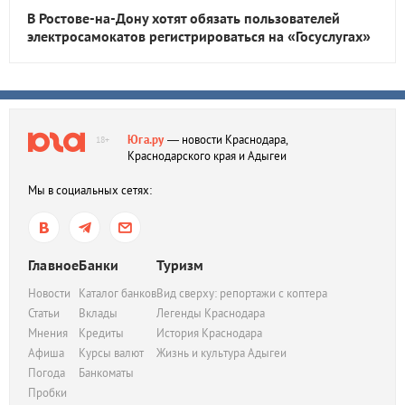
В Ростове-на-Дону хотят обязать пользователей
электросамокатов регистрироваться на «Госуслугах»
Юга.ру
— новости Краснодара,
18+
Краснодарского края и Адыгеи
Мы в социальных сетях:
Главное
Банки
Туризм
Новости
Каталог банков
Вид сверху: репортажи с коптера
Статьи
Вклады
Легенды Краснодара
Мнения
Кредиты
История Краснодара
Афиша
Курсы валют
Жизнь и культура Адыгеи
Погода
Банкоматы
Пробки