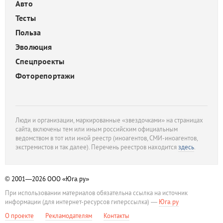
Авто
Тесты
Польза
Эволюция
Спецпроекты
Фоторепортажи
Люди и организации, маркированные «звездочками» на страницах
сайта, включены тем или иным российским официальным
ведомством в тот или иной реестр (иноагентов, СМИ-иноагентов,
экстремистов и так далее). Перечень реестров находится
здесь
.
© 2001—2026
ООО «Юга.ру»
При использовании материалов обязательна ссылка на источник
информации (для интернет-ресурсов гиперссылка) —
Юга.ру
О проекте
Рекламодателям
Контакты