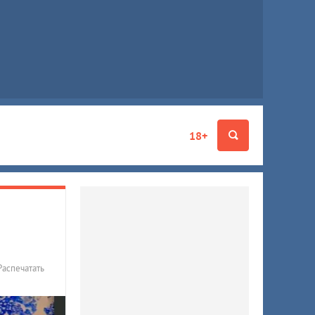
18+
Распечатать