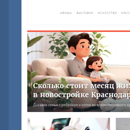
АФИША
ВЫСТАВКИ
ИСКУССТВО
КРАС
Сколько стоит месяц жи
в новостройке Краснода
Дневник семьи с ребенком и котом во время топливного к