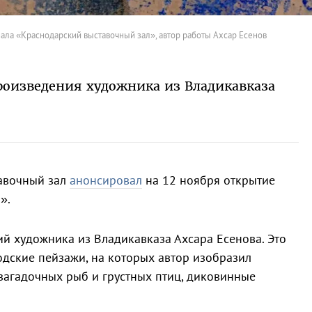
ала «Краснодарский выставочный зал», автор работы Ахсар Есенов
роизведения художника из Владикавказа
авочный зал
анонсировал
на 12 ноября открытие
».
й художника из Владикавказа Ахсара Есенова. Это
одские пейзажи, на которых автор изобразил
 загадочных рыб и грустных птиц, диковинные