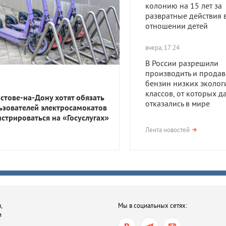
колонию на 15 лет за
развратные действия 
отношении детей
вчера, 17:24
В России разрешили
производить и продав
бензин низких эколог
классов, от которых д
остове-на-Дону хотят обязать
отказались в мире
ьзователей электросамокатов
истрироваться на «Госуслугах»
вчера, 17:23
Лента новостей
В Приморско-Ахтарск
районе мужчина получ
года тюрьмы за смерть
после семейной ссор
вчера, 16:35
,
Мы в социальных сетях:
В Ростове-на-Дону хот
и
обязать пользователе