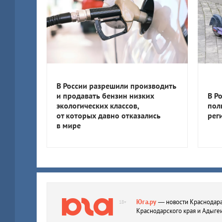
В России разрешили производить
и продавать бензин низких
В Р
экологических классов,
пол
от которых давно отказались
рег
в мире
Юга.ру
— новости Краснодара
18+
Краснодарского края и Адыге