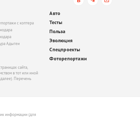
электросамокатов
регистрироваться на
Авто
«Госуслугах»
Тесты
епортажи с коптера
вчера, 14:51
нодара
Польза
нодара
В Краснодаре суд час
Эволюция
удовлетворил иск
тура Адыгеи
Спецпроекты
Росимущества к фонду
«Добрый-Юг»
Фоторепортажи
траницах сайта,
ством в тот или иной
 далее). Перечень
ник информации (для