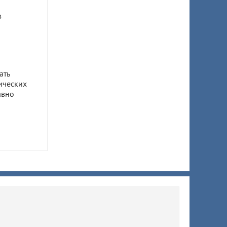
в
ать
ических
авно
ом
ил 7,5
 супруги
ы
ят
й