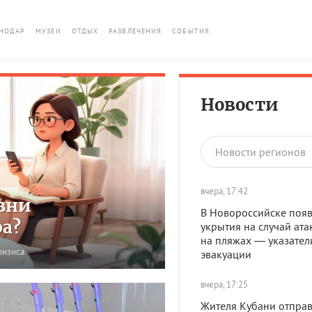
НОДАР
МУЗЕИ
ОТДЫХ
РАЗВЛЕЧЕНИЯ
СОБЫТИЯ
Новости
Новости регионов
вчера, 17:42
зни
В Новороссийске появ
ра?
укрытия на случай ата
на пляжах — указател
ризиса
эвакуации
вчера, 17:25
Жителя Кубани отправ