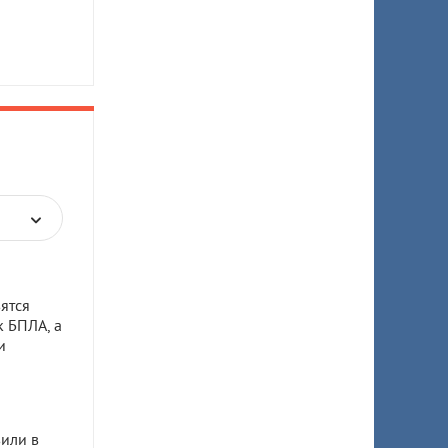
ятся
к БПЛА, а
и
или в