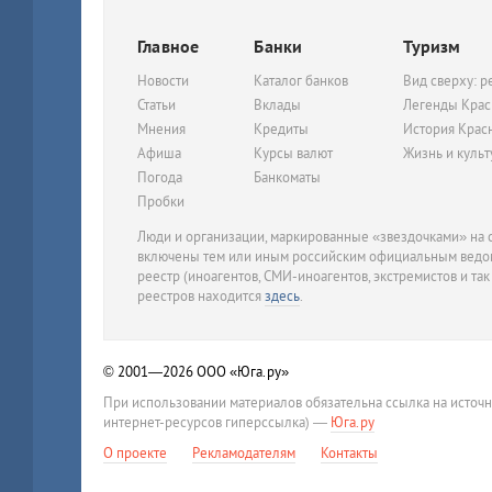
Главное
Банки
Туризм
Новости
Каталог банков
Вид сверху: р
Статьи
Вклады
Легенды Крас
Мнения
Кредиты
История Крас
Афиша
Курсы валют
Жизнь и куль
Погода
Банкоматы
Пробки
Люди и организации, маркированные «звездочками» на с
включены тем или иным российским официальным ведом
реестр (иноагентов, СМИ-иноагентов, экстремистов и так
реестров находится
здесь
.
© 2001—2026
ООО «Юга.ру»
При использовании материалов обязательна ссылка на источ
интернет-ресурсов гиперссылка) —
Юга.ру
О проекте
Рекламодателям
Контакты