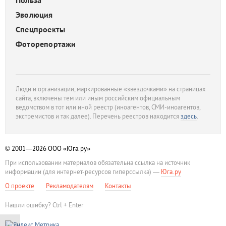
Польза
Эволюция
Спецпроекты
Фоторепортажи
Люди и организации, маркированные «звездочками» на страницах
сайта, включены тем или иным российским официальным
ведомством в тот или иной реестр (иноагентов, СМИ-иноагентов,
экстремистов и так далее). Перечень реестров находится
здесь
.
© 2001—2026
ООО «Юга.ру»
При использовании материалов обязательна ссылка на источник
информации (для интернет-ресурсов гиперссылка) —
Юга.ру
О проекте
Рекламодателям
Контакты
Нашли ошибку? Ctrl + Enter