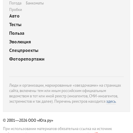
Погода
Банкоматы
Пробки
Авто
Тесты
Польза
Эволюция
Спецпроекты
Фоторепортажи
Люди и организации, маркированные «звездочками» на страницах
сайта, включены тем или иным российским официальным
ведомством в тот или иной реестр (иноагентов, СМИ-иноагентов,
экстремистов и так далее). Перечень реестров находится
здесь
.
© 2001—2026
ООО «Юга.ру»
При использовании материалов обязательна ссылка на источник