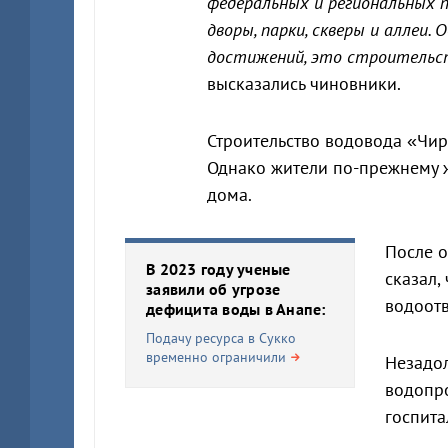
федеральных и региональных 
дворы, парки, скверы и аллеи. 
достижений, это строительст
высказались чиновники.
Строительство водовода «Чир
Однако жители по-прежнему 
дома.
После о
В 2023 году ученые
сказал,
заявили об угрозе
водоот
дефицита воды в Анапе:
Подачу ресурса в Сукко
временно ограничили
Незадол
водопр
госпита