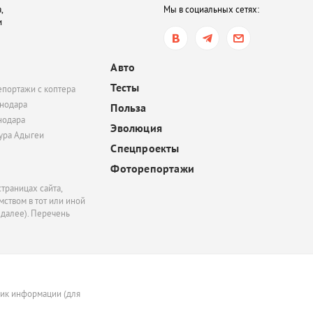
,
Мы в социальных сетях:
В Ростове-на-Дону хот
и
обязать пользователе
электросамокатов
регистрироваться на
Авто
«Госуслугах»
Тесты
епортажи с коптера
вчера, 14:51
нодара
Польза
нодара
В Краснодаре суд час
Эволюция
удовлетворил иск
тура Адыгеи
Спецпроекты
Росимущества к фонду
«Добрый-Юг»
Фоторепортажи
траницах сайта,
ством в тот или иной
 далее). Перечень
ник информации (для