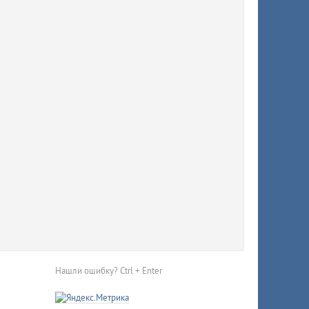
ят
й
тично
Нашли ошибку? Ctrl + Enter