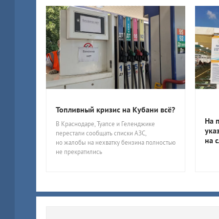
Топливный кризис на Кубани всё?
На 
В Краснодаре, Туапсе и Геленджике
ука
перестали сообщать списки АЗС,
на 
но жалобы на нехватку бензина полностью
не прекратились