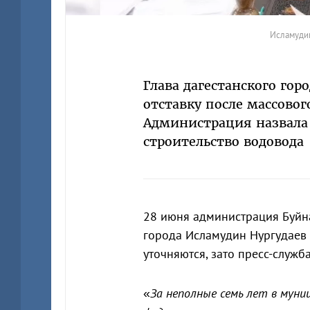
Исламудин
Глава дагестанского гор
отставку после массово
Администрация назвала
строительство водовода
28 июня администрация Буй
города Исламудин Нургудаев
уточняются, зато пресс-служб
«
За неполные семь лет в мун