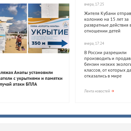
вчера, 17:25
Жителя Кубани отправ
колонию на 15 лет за
развратные действия 
отношении детей
вчера, 17:24
В России разрешили
производить и продав
бензин низких эколог
классов, от которых д
пляжах Анапы установили
отказались в мире
затели с укрытиями и памятки
случай атаки БПЛА
вчера, 17:23
Лента новостей
В Приморско-Ахтарск
районе мужчина получ
года тюрьмы за смерть
после семейной ссор
вчера, 16:35