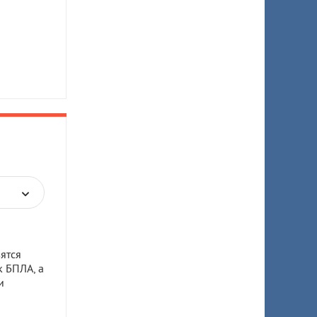
ятся
к БПЛА, а
и