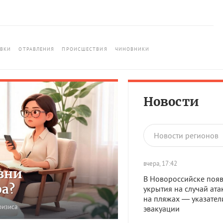
ОВКИ
ОТРАВЛЕНИЯ
ПРОИСШЕСТВИЯ
ЧИНОВНИКИ
Новости
Новости регионов
вчера, 17:42
зни
В Новороссийске появ
ра?
укрытия на случай ата
на пляжах — указател
ризиса
эвакуации