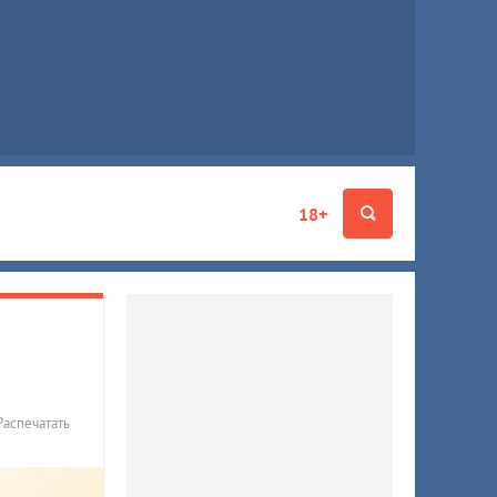
18+
Распечатать