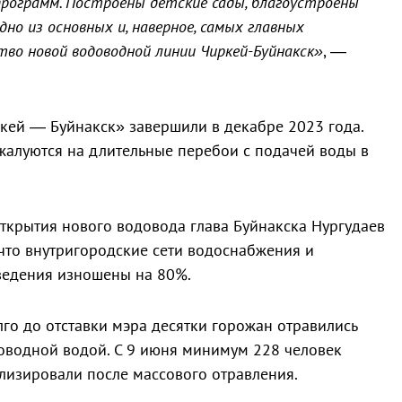
программ. Построены детские сады, благоустроены
Одно из основных и, наверное, самых главных
во новой водоводной линии Чиркей-Буйнакск»
, —
кей — Буйнакск» завершили в декабре 2023 года.
жалуются на длительные перебои с подачей воды в
ткрытия нового водовода глава Буйнакска Нургудаев
 что внутригородские сети водоснабжения и
ведения изношены на 80%.
го до отставки мэра десятки горожан отравились
оводной водой. С 9 июня минимум 228 человек
лизировали после массового отравления.