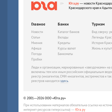
Юга.ру
— новости Краснодара
18+
Краснодарского края и Адыге
Главное
Банки
Туризм
Новости
Каталог банков
Вид сверху: р
Статьи
Вклады
Легенды Крас
Мнения
Кредиты
История Крас
Афиша
Курсы валют
Жизнь и куль
Погода
Банкоматы
Пробки
Люди и организации, маркированные «звездочками» на с
включены тем или иным российским официальным ведом
реестр (иноагентов, СМИ-иноагентов, экстремистов и так
реестров находится
здесь
.
© 2001—2026
ООО «Юга.ру»
При использовании материалов обязательна ссылка на источ
интернет-ресурсов гиперссылка) —
Юга.ру