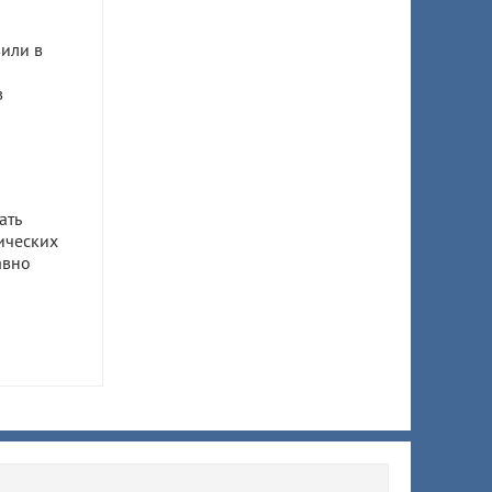
или в
в
ать
ических
авно
ом
ил 7,5
 супруги
ы