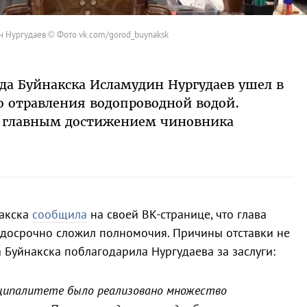
 Нургудаев © Фото vk.com/gorod_buynaksk
ода Буйнакска Исламудин Нургудаев ушел в
го отравления водопроводной водой.
 главным достижением чиновника
накска
сообщила
на своей ВК-странице, что глава
 досрочно сложил полномочия. Причины отставки не
а Буйнакска поблагодарила Нургудаева за заслуги:
иципалитете было реализовано множество