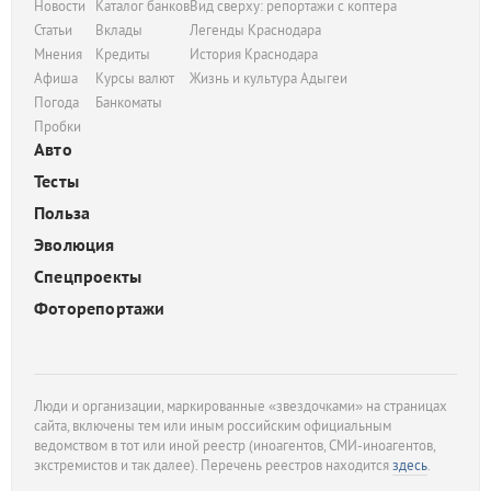
Новости
Каталог банков
Вид сверху: репортажи с коптера
Статьи
Вклады
Легенды Краснодара
Мнения
Кредиты
История Краснодара
Афиша
Курсы валют
Жизнь и культура Адыгеи
Погода
Банкоматы
Пробки
Авто
Тесты
Польза
Эволюция
Спецпроекты
Фоторепортажи
Люди и организации, маркированные «звездочками» на страницах
сайта, включены тем или иным российским официальным
ведомством в тот или иной реестр (иноагентов, СМИ-иноагентов,
экстремистов и так далее). Перечень реестров находится
здесь
.